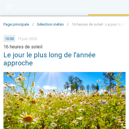
Page principale
/
Sélection météo
/
16 heures de soleil - Le jour le pl
10:00
19 juin 2025
16 heures de soleil
Le jour le plus long de l'année
approche