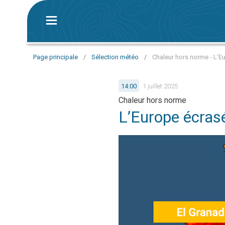
Page principale
/
Sélection météo
/
Chaleur hors norme - L’E
14:00
1 juillet 2025
Chaleur hors norme
L’Europe écras