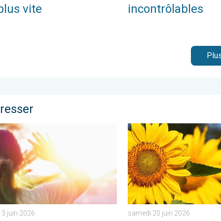
plus vite
incontrôlables
Plus
éresser
re dimanche. . . samedi 9 mai 2026
il s'impose franchement partout. Météo de votre dimanche. . . s
Soleil et chaleur règnent e
3 juin 2026
samedi 20 juin 2026