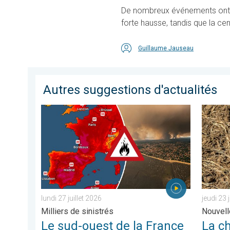
De nombreux événements ont a
forte hausse, tandis que la ce
Guillaume Jauseau
Autres suggestions d'actualités
Le sud-ouest de la France brûle vivement. Milliers de sin
La chale
lundi 27 juillet 2026
jeudi 23 
Milliers de sinistrés
Nouvell
Le sud-ouest de la France
La c