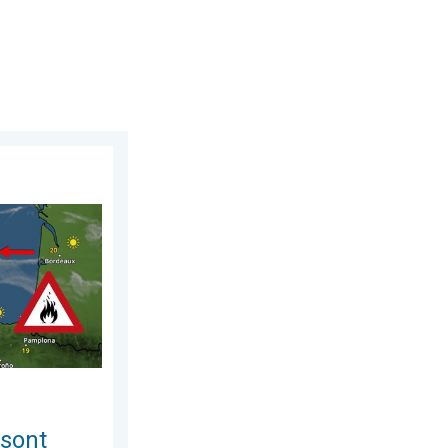
2026
trôlables. L'Espagne et la France. . . vendredi 24 juillet 2026
 sont