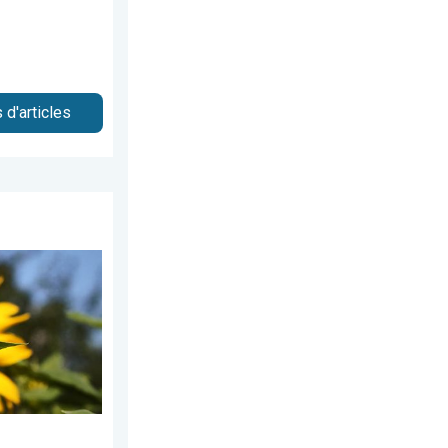
 d'articles
amedi 13 juin 2026
n maître. Météo de votre dimanche. . . samedi 20 juin 2026