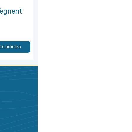
 règnent
es articles