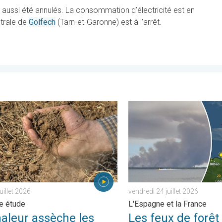
ussi été annulés. La consommation d’électricité est en
ntrale de
Golfech
(Tarn-et-Garonne) est à l’arrêt.
istrés. . . lundi 27 juillet 2026
ur assèche les sols plus vite. Nouvelle étude. . . jeudi 23 juillet 
Les feux de forêt sont incon
juillet 2026
vendredi 24 juillet 2026
e étude
L'Espagne et la France
haleur assèche les
Les feux de forêt