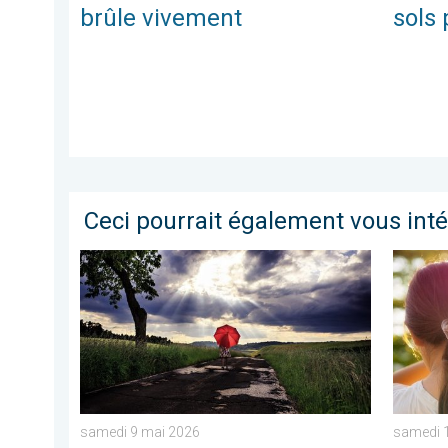
brûle vivement
sols 
Ceci pourrait également vous int
Vers un ciel devenant plus changeant. Météo de vot
Le sole
samedi 9 mai 2026
samedi 1