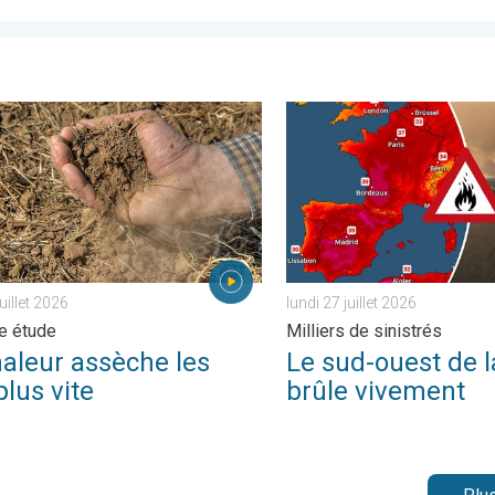
ptionnelle. . . mercredi 29 juillet 2026
ur assèche les sols plus vite. Nouvelle étude. . . jeudi 23 juillet 
Le sud-ouest de la France brû
juillet 2026
lundi 27 juillet 2026
e étude
Milliers de sinistrés
haleur assèche les
Le sud-ouest de l
plus vite
brûle vivement