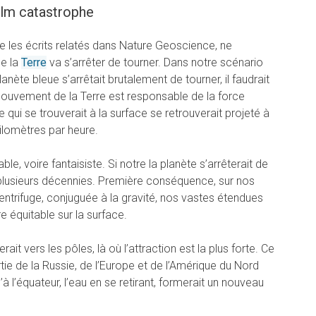
film catastrophe
ue les écrits relatés dans Nature Geoscience, ne
e la
Terre
va s’arrêter de tourner. Dans notre scénario
anète bleue s’arrêtait brutalement de tourner, il faudrait
mouvement de la Terre est responsable de la force
e qui se trouverait à la surface se retrouverait projeté à
ilomètres par heure.
le, voire fantaisiste. Si notre la planète s’arrêterait de
r plusieurs décennies. Première conséquence, sur nos
ntrifuge, conjuguée à la gravité, nos vastes étendues
e équitable sur la surface.
rait vers les pôles, là où l’attraction est la plus forte. Ce
tie de la Russie, de l’Europe et de l’Amérique du Nord
’à l’équateur, l’eau en se retirant, formerait un nouveau