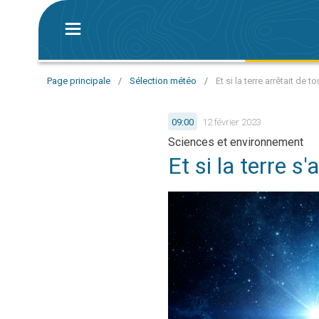
Page principale
/
Sélection météo
/
Et si la terre arrêtait de t
09:00
12 février 2023
Sciences et environnement
Et si la terre s'