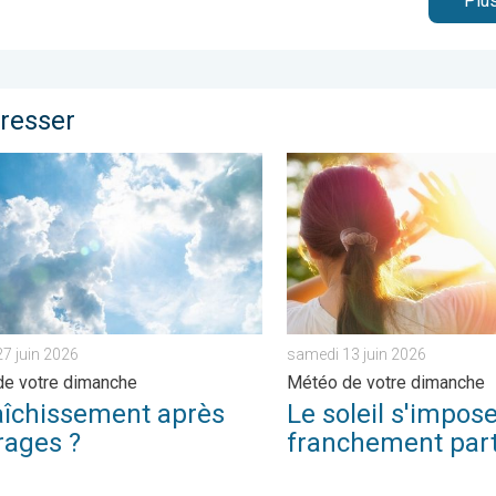
Plus
éresser
 dimanche. . . samedi 6 juin 2026
hissement après les orages ?. Météo de votre dimanche. . . same
Le soleil s'impose franche
7 juin 2026
samedi 13 juin 2026
e votre dimanche
Météo de votre dimanche
aîchissement après
Le soleil s'impos
rages ?
franchement par