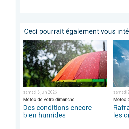
Ceci pourrait également vous int
Des conditions encore bien humides. Météo de votre
Rafraîc
samedi 6 juin 2026
samedi 2
Météo de votre dimanche
Météo d
Des conditions encore
Rafr
bien humides
les o