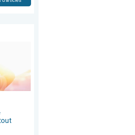
 d'articles
di 27 juin 2026
ment partout. Météo de votre dimanche. . . samedi 13 juin 2026
e
tout