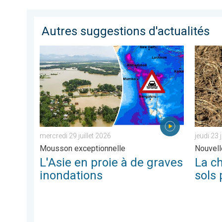
Autres suggestions d'actualités
L'Asie en proie à de graves inondations. Mousson exce
La chale
mercredi 29 juillet 2026
jeudi 23 
Mousson exceptionnelle
Nouvell
L'Asie en proie à de graves
La c
inondations
sols 