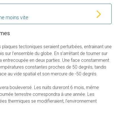
ne moins vite
êmes
es plaques tectoniques seraient perturbées, entrainant une
s sur l’ensemble du globe. En s’arrêtant de tourner sur
era entrecoupée en deux parties. Une face constamment
températures constantes proches de 50 degrés, tandis
 face au vide spatial et son mercure de -50 degrés.
ouvera bouleversé. Les nuits dureront 6 mois, même
journée terrestre correspondra à une année. Les
ées thermiques se modifieraient, l’environnement
.