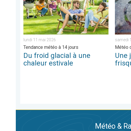
lundi 11 mai 2026
samedi 
Tendance météo à 14 jours
Météo d
Du froid glacial à une
Une 
chaleur estivale
frisq
Météo & Ra