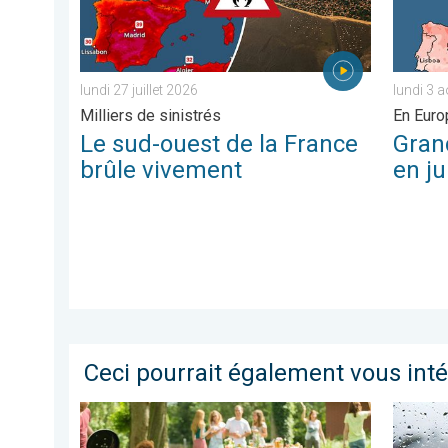
lundi 27 juillet 2026
lundi 3 
Milliers de sinistrés
En Euro
Le sud-ouest de la France
Gran
brûle vivement
en ju
Ceci pourrait également vous int
Du froid glacial à une chaleur estivale. Tendance mété
Une jou