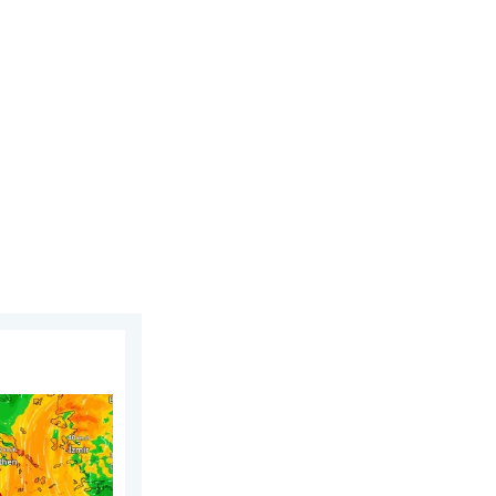
 du Sud. Chaleur et vent fort. . . jeudi 30 juillet 2026