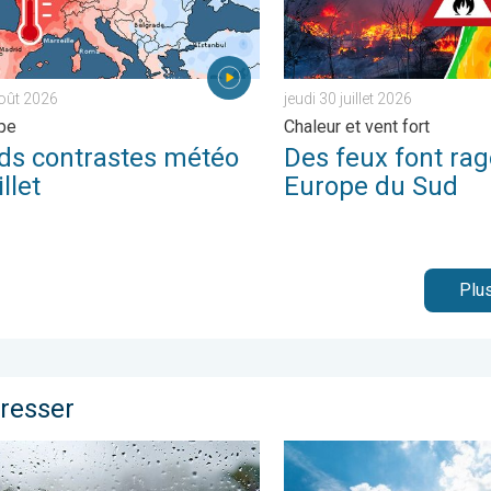
août 2026
jeudi 30 juillet 2026
pe
Chaleur et vent fort
ds contrastes météo
Des feux font rag
illet
Europe du Sud
Plus
éresser
o à 14 jours. . . lundi 11 mai 2026
rnée encore bien frisquette. Météo de votre dimanche. . . same
Rafraîchissement après les