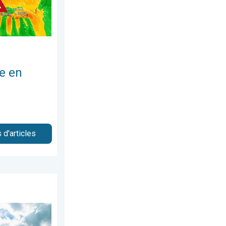
e en
 d'articles
di 16 mai 2026
 orages ?. Météo de votre dimanche. . . samedi 27 juin 2026