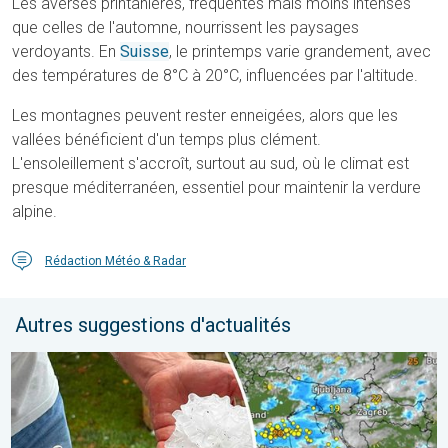
Les averses printanières, fréquentes mais moins intenses
que celles de l'automne, nourrissent les paysages
verdoyants. En
Suisse
, le printemps varie grandement, avec
des températures de 8°C à 20°C, influencées par l'altitude.
Les montagnes peuvent rester enneigées, alors que les
vallées bénéficient d'un temps plus clément.
L'ensoleillement s'accroît, surtout au sud, où le climat est
presque méditerranéen, essentiel pour maintenir la verdure
alpine.
Rédaction Météo & Radar
Autres suggestions d'actualités
Graves dégâts causés par les intempéries. Côte adriatique. . . 