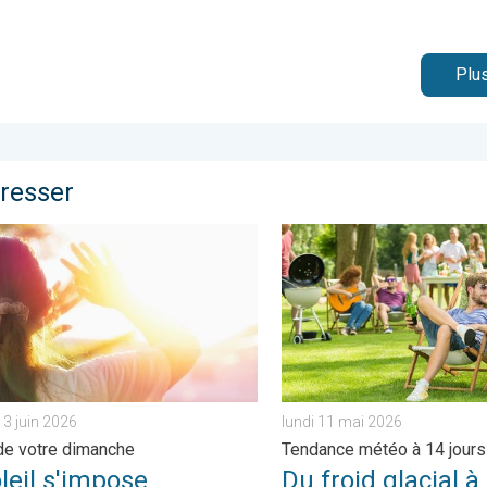
Plus
éresser
 dimanche. . . samedi 27 juin 2026
il s'impose franchement partout. Météo de votre dimanche. . . s
Du froid glacial à une chal
3 juin 2026
lundi 11 mai 2026
e votre dimanche
Tendance météo à 14 jours
leil s'impose
Du froid glacial à