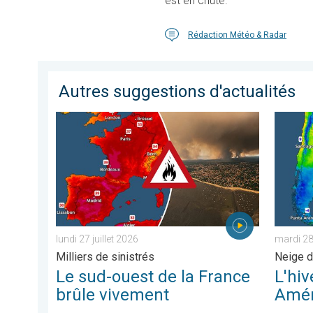
est en chute.
Rédaction Météo & Radar
Autres suggestions d'actualités
Le sud-ouest de la France brûle vivement. Milliers de sin
L'hiver 
lundi 27 juillet 2026
mardi 28 
Milliers de sinistrés
Neige d
Le sud-ouest de la France
L'hiv
brûle vivement
Amér