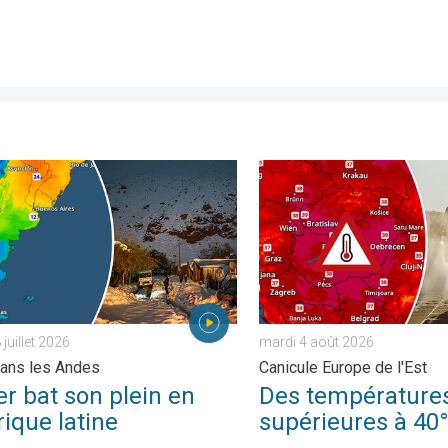
istrés. . . lundi 27 juillet 2026
bat son plein en Amérique latine. Neige dans les Andes. . . mardi 2
Des températures supérieur
juillet 2026
mardi 4 août 2026
ans les Andes
Canicule Europe de l'Est
er bat son plein en
Des température
ique latine
supérieures à 40