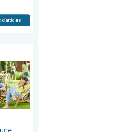
 d'articles
amedi 13 juin 2026
eur estivale. Tendance météo à 14 jours. . . lundi 11 mai 2026
 une