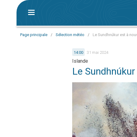
Page principale
/
Sélection météo
/
Le Sundhnúkur est à nou
14:00
31 mai 2024
Islande
Le Sundhnúkur 