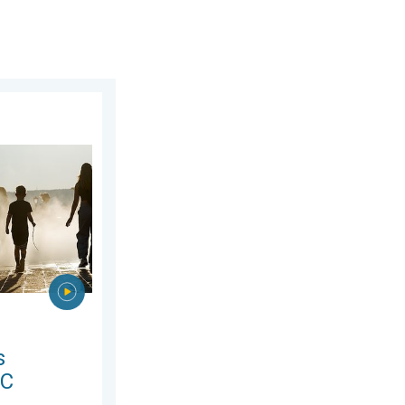
8 juillet 2026
es à 40°C. Canicule Europe de l'Est. . . mardi 4 août 2026
s
°C