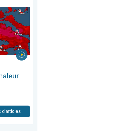
 24 juillet 2026
 le sud. Jusqu'à 45°C en Espagne. . . mardi 21 juillet 2026
haleur
 d'articles