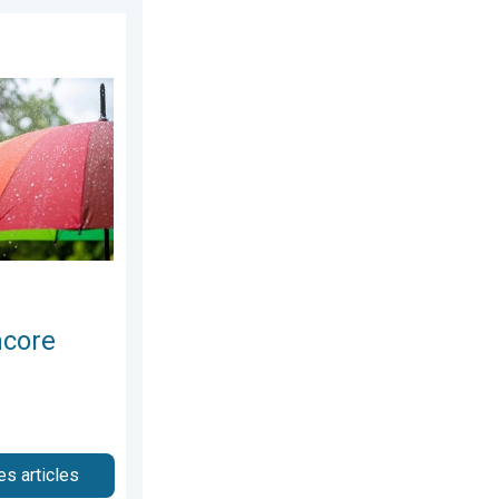
di 16 mai 2026
 humides. Météo de votre dimanche. . . samedi 6 juin 2026
ncore
es articles