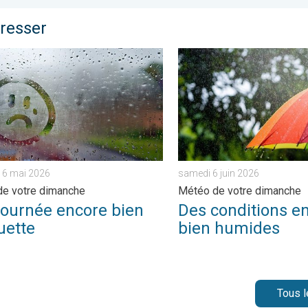
éresser
re dimanche. . . samedi 9 mai 2026
rnée encore bien frisquette. Météo de votre dimanche. . . same
Des conditions encore bien
16 mai 2026
samedi 6 juin 2026
e votre dimanche
Météo de votre dimanche
journée encore bien
Des conditions e
uette
bien humides
Tous l