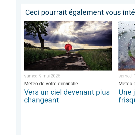
Ceci pourrait également vous int
Vers un ciel devenant plus changeant. Météo de vot
Une jou
samedi 9 mai 2026
samedi 
Météo de votre dimanche
Météo d
Vers un ciel devenant plus
Une 
changeant
frisq