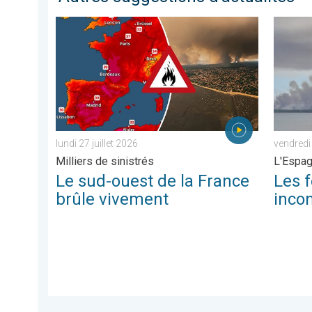
Le sud-ouest de la France brûle vivement. Milliers de sin
Les feux
lundi 27 juillet 2026
vendredi 
Milliers de sinistrés
L'Espag
Le sud-ouest de la France
Les f
brûle vivement
incon