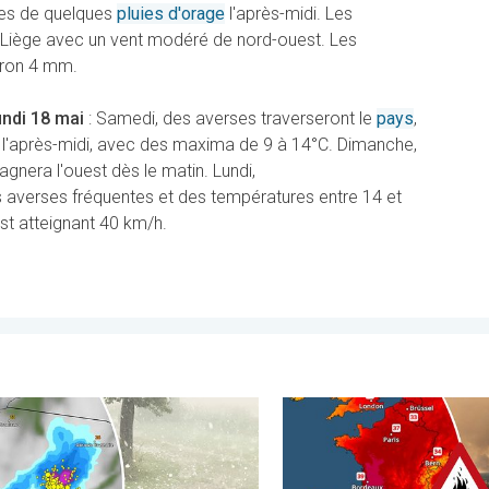
ies de quelques
pluies d'orage
l'après-midi
. Les
 Liège avec un vent modéré de nord-ouest
. Les
viron 4 mm
.
undi 18 mai
: Samedi, des averses traverseront le
pays
,
ur l'après-midi, avec des maxima de 9 à 14°C
. Dimanche,
agnera l'ouest dès le matin
. Lundi,
des averses fréquentes et des températures entre 14 et
st atteignant 40 km/h
.
ptionnelle. . . mercredi 29 juillet 2026
e grêle gigantesque en Pologne. Fortes intempéries. . . vendred
Le sud-ouest de la France brû