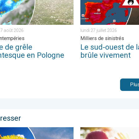
 7 août 2026
lundi 27 juillet 2026
intempéries
Milliers de sinistrés
e de grêle
Le sud-ouest de l
ntesque en Pologne
brûle vivement
Plus
éresser
 dimanche. . . samedi 27 juin 2026
 plus fraîche et instable. Météo de votre dimanche. . . samedi 4 j
Le soleil s'impose franche