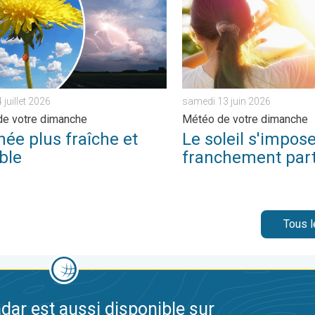
juillet 2026
samedi 13 juin 2026
e votre dimanche
Météo de votre dimanche
ée plus fraîche et
Le soleil s'impos
ble
franchement par
Tous l
dar est aussi disponible sur