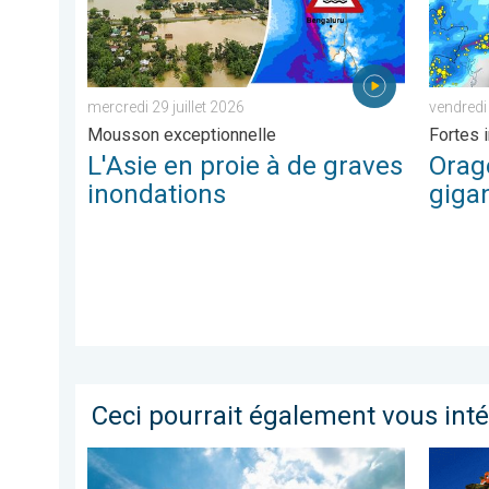
mercredi 29 juillet 2026
vendredi
Mousson exceptionnelle
Fortes 
L'Asie en proie à de graves
Orag
inondations
giga
Ceci pourrait également vous int
Rafraîchissement après les orages ?. Météo de votre
Journée