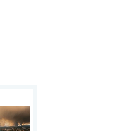
i 7 août 2026
le vivement. Milliers de sinistrés. . . lundi 27 juillet 2026