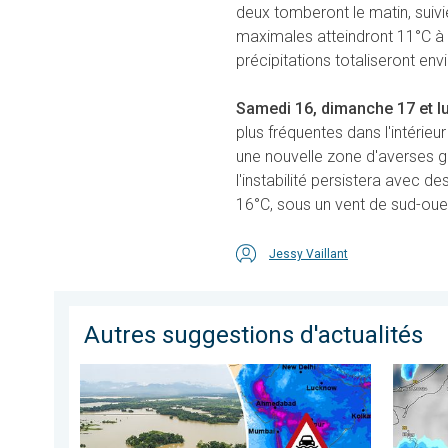
deux tomberont le matin, suiv
maximales atteindront 11°C à
précipitations totaliseront en
Samedi 16, dimanche 17 et l
plus fréquentes dans l'intérie
une nouvelle zone d'averses g
l'instabilité persistera avec 
16°C, sous un vent de sud-oue
Jessy Vaillant
Autres suggestions d'actualités
L'Asie en proie à de graves inondations. Mousson exce
Orage d