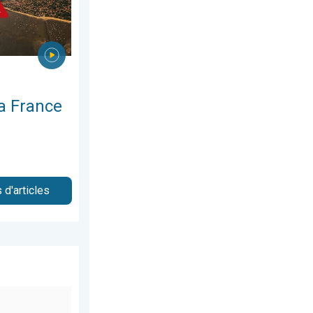
a France
 d'articles
uillet 2026
ment partout. Météo de votre dimanche. . . samedi 13 juin 2026