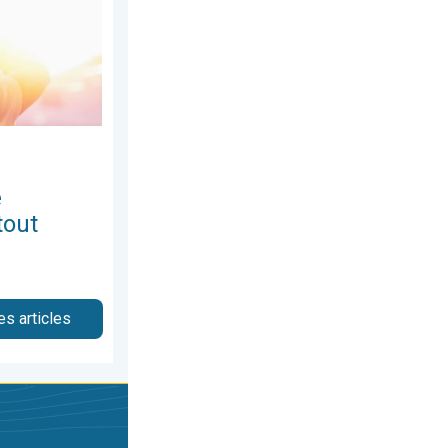
e
tout
es articles