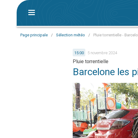
Page principale
/
Sélection météo
/
Pluie torrentielle - Barce
15:00
5 novembre 2024
Pluie torrentielle
Barcelone les p