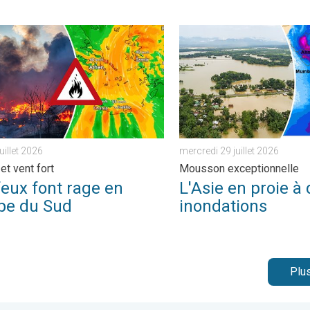
e terrain. . . mercredi 5 août 2026
 font rage en Europe du Sud. Chaleur et vent fort. . . jeudi 30 juil
L'Asie en proie à de graves
juillet 2026
mercredi 29 juillet 2026
et vent fort
Mousson exceptionnelle
feux font rage en
L'Asie en proie à
pe du Sud
inondations
Plus