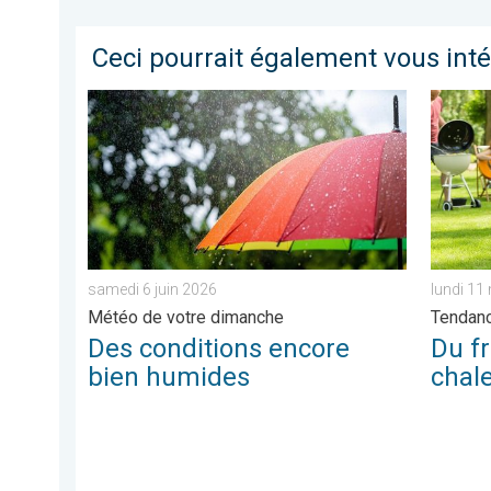
Ceci pourrait également vous int
Des conditions encore bien humides. Météo de votre
Du froid
samedi 6 juin 2026
lundi 11
Météo de votre dimanche
Tendanc
Des conditions encore
Du fr
bien humides
chale