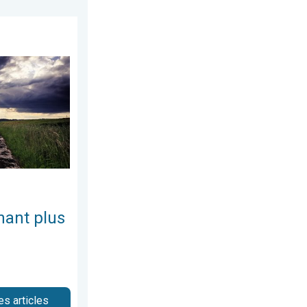
undi 11 mai 2026
 changeant. Météo de votre dimanche. . . samedi 9 mai 2026
nant plus
es articles