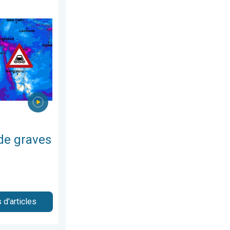
let 2026
 inondations. Mousson exceptionnelle. . . mercredi 29 juillet 202
 de graves
 d'articles