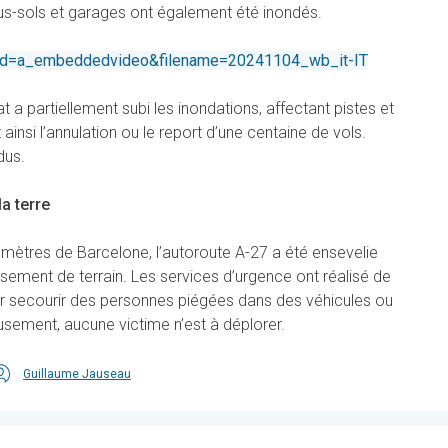
ous-sols et garages ont également été inondés.
/?pid=a_embeddedvideo&filename=20241104_wb_it-IT
at a partiellement subi les inondations, affectant pistes et
 ainsi l’annulation ou le report d’une centaine de vols.
dus.
a terre
lomètres de Barcelone, l’autoroute A-27 a été ensevelie
lissement de terrain. Les services d’urgence ont réalisé de
r secourir des personnes piégées dans des véhicules ou
sement, aucune victime n’est à déplorer.
Guillaume Jauseau