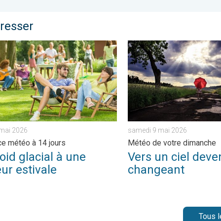
éresser
 dimanche. . . samedi 6 juin 2026
 glacial à une chaleur estivale. Tendance météo à 14 jours. . . l
Vers un ciel devenant plus
 mai 2026
samedi 9 mai 2026
e météo à 14 jours
Météo de votre dimanche
oid glacial à une
Vers un ciel deve
ur estivale
changeant
Tous l