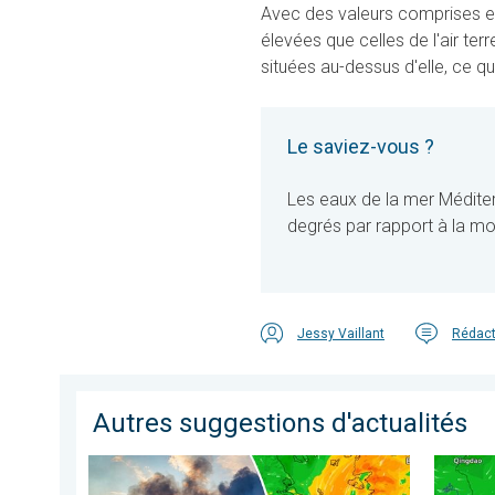
Avec des valeurs comprises en
élevées que celles de l'air ter
situées au-dessus d'elle, ce q
Le saviez-vous ?
Les eaux de la mer Médite
degrés par rapport à la m
Jessy Vaillant
Rédact
Autres suggestions d'actualités
Des feux font rage en Europe du Sud. Chaleur et vent fo
Le Japo