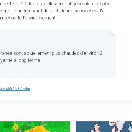
tre 17 et 20 degrés, celles-ci sont généralement plus
restre. L'eau transmet de la chaleur aux couches d'air
ui réchauffe l'environnement.
rranée sont actuellement plus chaudes d'environ 2
oyenne à long terme.
ion Météo & Radar
rt. . . jeudi 30 juillet 2026
n prépare l'arrivée d'un typhon. Glissements de terrain. . . merc
Grands contrastes météo en 