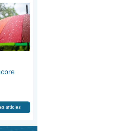
amedi 30 mai 2026
 humides. Météo de votre dimanche. . . samedi 6 juin 2026
ncore
es articles