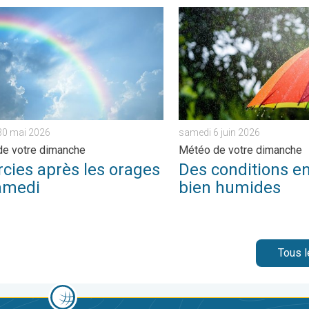
re dimanche. . . samedi 9 mai 2026
ies après les orages de samedi. Météo de votre dimanche. . . s
Des conditions encore bien
30 mai 2026
samedi 6 juin 2026
e votre dimanche
Météo de votre dimanche
rcies après les orages
Des conditions e
amedi
bien humides
Tous l