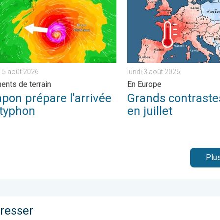
 5 août 2026
lundi 3 août 2026
ents de terrain
En Europe
pon prépare l'arrivée
Grands contrast
 typhon
en juillet
Plus
éresser