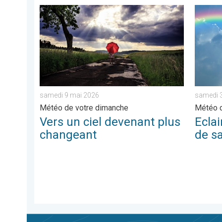
Vers un ciel devenant plus changeant. Météo de vot
Eclairc
samedi 9 mai 2026
samedi 
Météo de votre dimanche
Météo d
Vers un ciel devenant plus
Eclai
changeant
de s