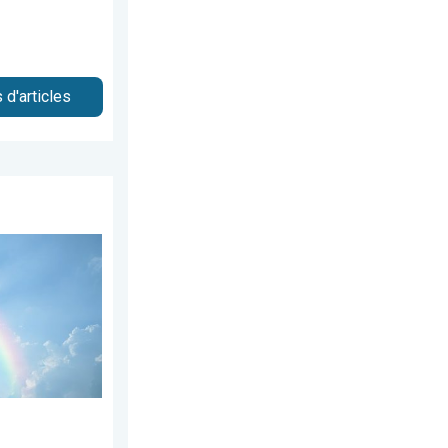
 d'articles
 20 juin 2026
s de samedi. Météo de votre dimanche. . . samedi 30 mai 2026