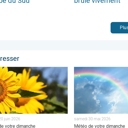
pe du Sud
brûle vivement
Plus
éresser
 à 5 jours. . . mercredi 13 mai 2026
et chaleur règnent en maître. Météo de votre dimanche. . . samedi
Eclaircies après les orage
0 juin 2026
samedi 30 mai 2026
e votre dimanche
Météo de votre dimanche