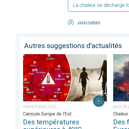
La chaleur se décharge l
Jessy Vaillant
Autres suggestions d'actualités
Des températures supérieures à 40°C. Canicule Europe
Des feux
mardi 4 août 2026
jeudi 30 
Canicule Europe de l'Est
Chaleur 
Des températures
Des 