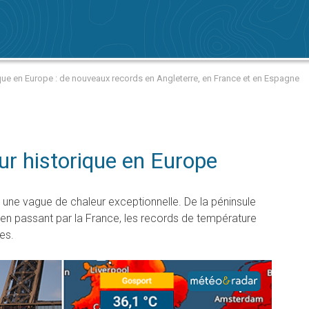
que en Europe : de nouveaux records en Angleterre, en France et en Espagne
ur historique en Europe
 une vague de chaleur exceptionnelle. De la péninsule
 en passant par la France, les records de température
es.