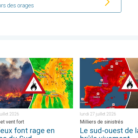
ors des orages
 de l'Est. . . mardi 4 août 2026
 font rage en Europe du Sud. Chaleur et vent fort. . . jeudi 30 juil
Le sud-ouest de la France brû
juillet 2026
lundi 27 juillet 2026
et vent fort
Milliers de sinistrés
feux font rage en
Le sud-ouest de l