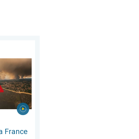
let 2026
le vivement. Milliers de sinistrés. . . lundi 27 juillet 2026
a France