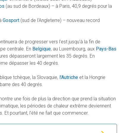
os
(au sud de Bordeaux) – à Paris, 40,9 degrés pour la
 à
Gosport
(sud de l'Angleterre) – nouveau record
tinuera de progresser vers l'est jusqu'à la fin de
ope centrale. En
Belgique
, au Luxembourg, aux
Pays-Bas
ures dépasseront largement les 35 degrés. En
même dépasser les 40 degrés.
ublique tchèque, la Slovaquie,
l'Autriche
et la Hongrie
 barre des 40 degrés.
ontre une fois de plus la direction que prend la situation
limatique, les périodes de chaleur extrême deviennent
s. Et pourtant, l'été ne fait que commencer.