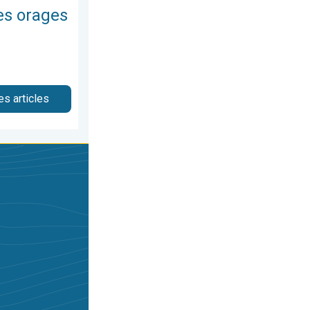
les orages
es articles