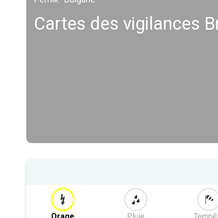
Cartes des vigilances B
Orage
Pluie
Tempê