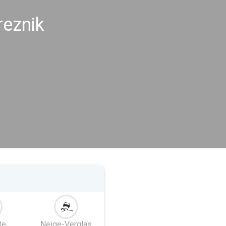
reznik
te
Neige-Verglas