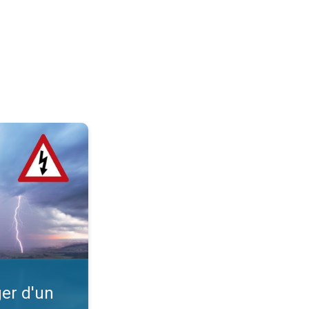
?. Intempéries. . .
er d'un