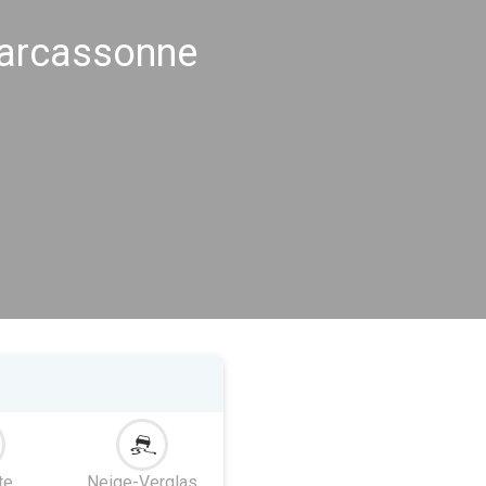
Carcassonne
te
Neige-Verglas