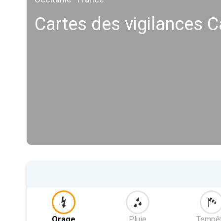
Cartes des vigilances 
Orage
Pluie
Tempê