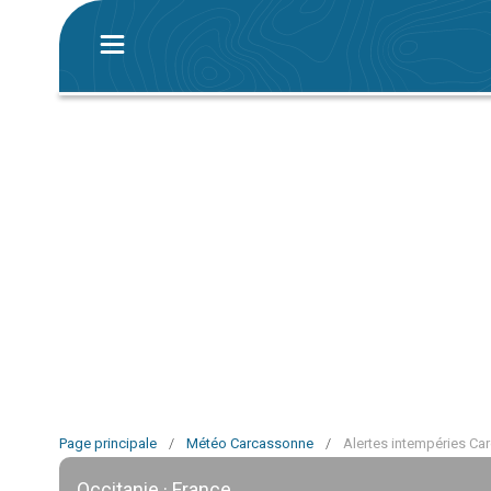
Page principale
/
Météo Carcassonne
/
Alertes intempéries C
Occitanie · France