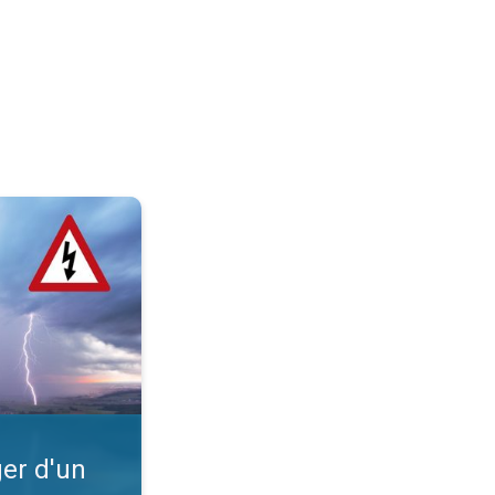
?. Intempéries. . .
er d'un