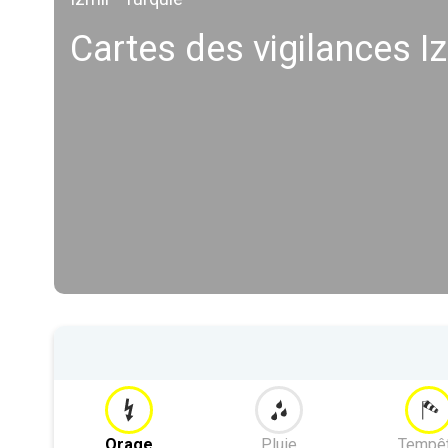
Cartes des vigilances I
Orage
Pluie
Tempê