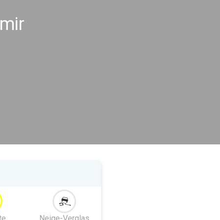
zmir
te
Neige-Verglas