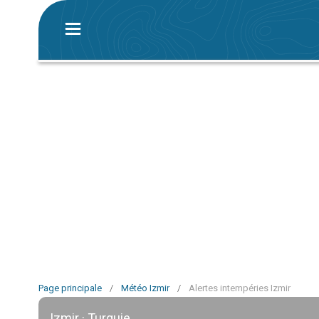
Page principale
/
Météo Izmir
/
Alertes intempéries Izmir
Izmir · Turquie