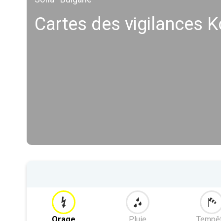
Cartes des vigilances K
Orage
Pluie
Tempê