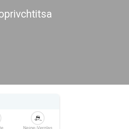
oprivchtitsa
te
Neige-Verglas