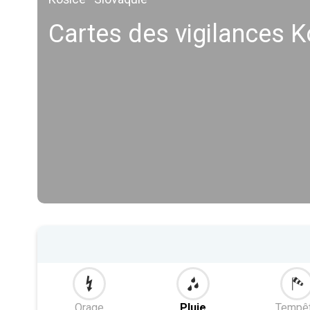
Cartes des vigilances K
Orage
Pluie
Tempê