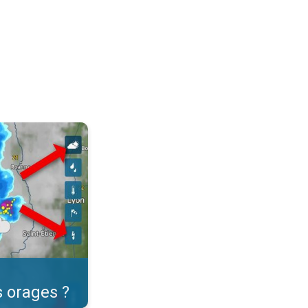
dre en direct. . .
 orages ?