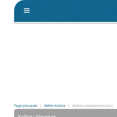
Page principale
/
Météo Košice
/
Alertes intempéries Košice
Košice · Slovaquie