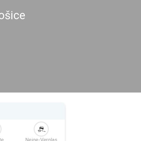
ošice
te
Neige-Verglas