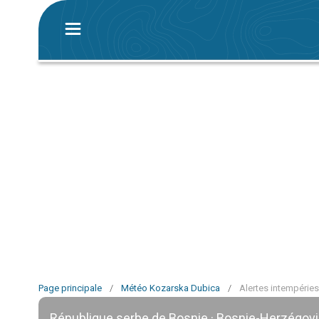
Page principale
/
Météo Kozarska Dubica
/
Alertes intempérie
République serbe de Bosnie · Bosnie-Herzégov