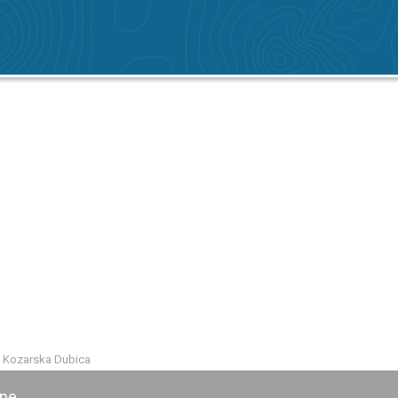
s Kozarska Dubica
ine