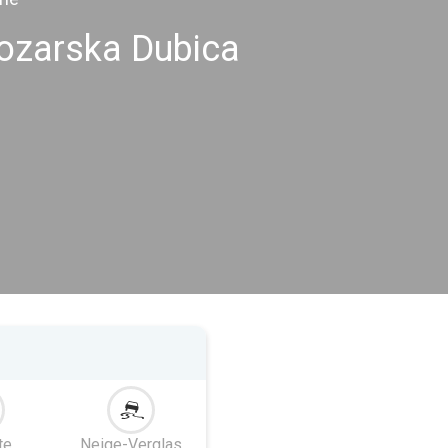
Kozarska Dubica
te
Neige-Verglas