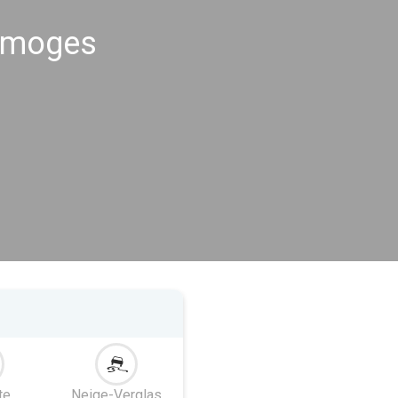
Limoges
te
Neige-Verglas