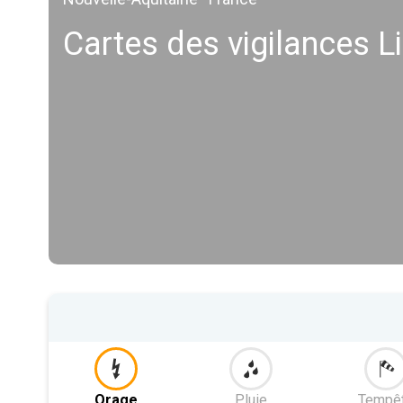
Cartes des vigilances 
Orage
Pluie
Tempê