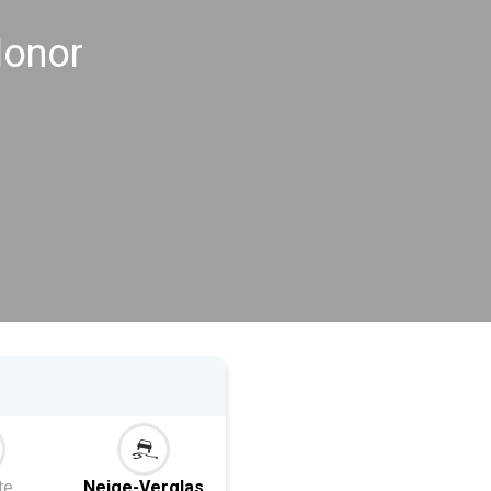
Monor
te
Neige-Verglas