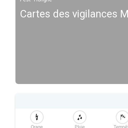
Cartes des vigilances 
Orage
Pluie
Tempê