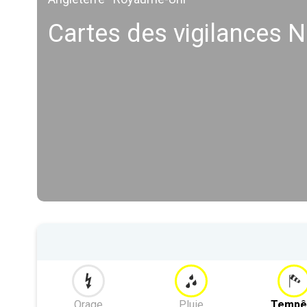
Cartes des vigilances 
Orage
Pluie
Tempê