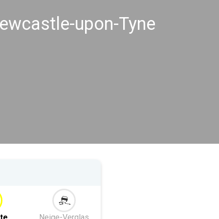
Newcastle-upon-Tyne
te
Neige-Verglas