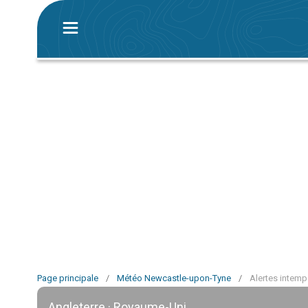
Page principale
/
Météo Newcastle-upon-Tyne
/
Alertes intem
Angleterre · Royaume-Uni