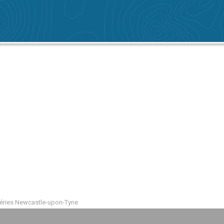
péries Newcastle-upon-Tyne