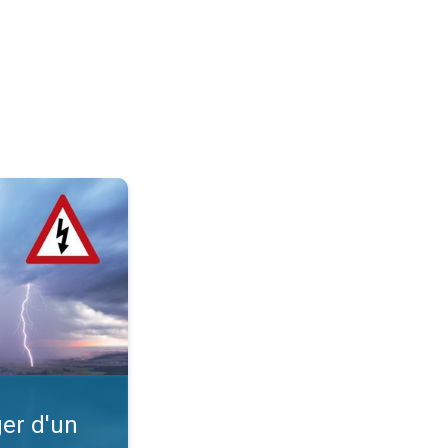
?. Intempéries. . .
er d'un