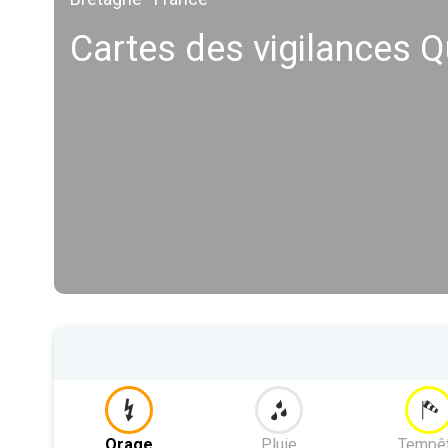
Cartes des vigilances Q
Orage
Pluie
Tempê