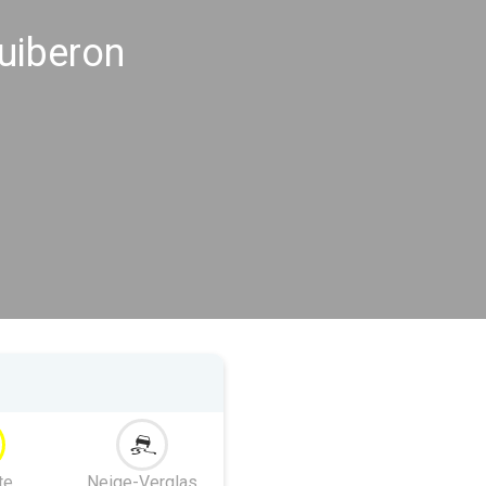
uiberon
te
Neige-Verglas