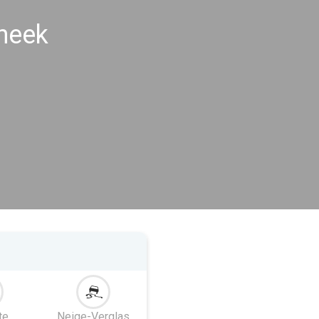
Sneek
te
Neige-Verglas