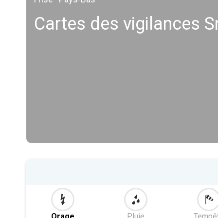
Cartes des vigilances 
Orage
Pluie
Tempê