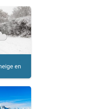
ne. Prévision en hiver. . .
 neige en
t randonnée. . .