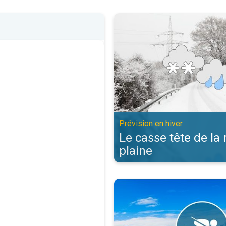
Le casse tête de la neige en plai
Prévision en hiver
Le casse tête de la
plaine
Bulletin neige et montagne. Ski e