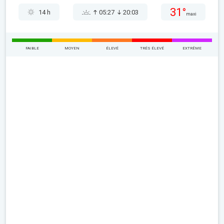
31°
14 h
05:27
20:03
maxi
FAIBLE
MOYEN
ÉLEVÉ
TRÉS ÉLEVÉ
EXTRÊME