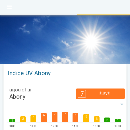
Indice UV Abony
aujourd'hui
7
ÉLEVÉ
Abony
7
7
6
6
5
4
3
3
2
1
1
08:00
10:00
12:00
14:00
16:00
18:00