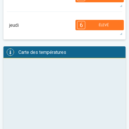
36°
11 h
05:31
19:58
maxi
7
7
6
6
4
4
3
3
2
1
1
6
jeudi
ÉLEVÉ
08:00
10:00
12:00
14:00
16:00
18:00
28°
14 h
05:32
19:56
maxi
6
6
6
5
5
4
4
3
2
2
1
Carte des températures
08:00
10:00
12:00
14:00
16:00
18:00
29°
14 h
05:33
19:54
maxi