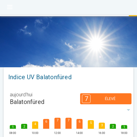
Indice UV Balatonfüred
aujourd'hui
7
ÉLEVÉ
Balatonfüred
7
7
6
6
5
4
3
2
2
1
1
08:00
10:00
12:00
14:00
16:00
18:00