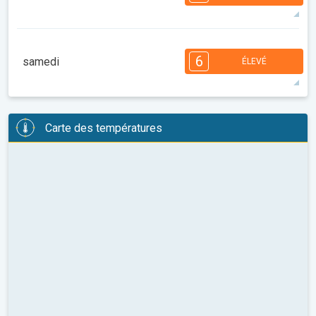
08:00
10:00
12:00
14:00
16:00
18:00
30°
14 h
05:42
20:03
maxi
7
7
6
6
4
4
3
2
2
1
1
6
samedi
ÉLEVÉ
08:00
10:00
12:00
14:00
16:00
18:00
31°
14 h
05:44
20:01
maxi
6
6
6
5
5
4
3
3
2
2
1
Carte des températures
08:00
10:00
12:00
14:00
16:00
18:00
32°
14 h
05:45
19:59
maxi