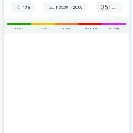
35°
13 h
05:39
20:08
maxi
FAIBLE
MOYEN
ÉLEVÉ
TRÉS ÉLEVÉ
EXTRÊME