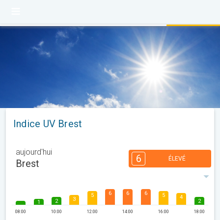
Indice UV Brest
aujourd'hui
6
ÉLEVÉ
Brest
6
6
6
5
5
4
3
2
2
1
08:00
10:00
12:00
14:00
16:00
18:00