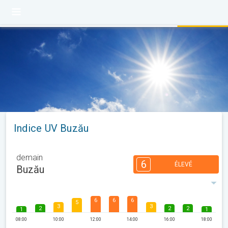
Indice UV Buzău
demain
6
ÉLEVÉ
Buzău
6
6
6
5
3
3
2
2
2
1
1
08:00
10:00
12:00
14:00
16:00
18:00