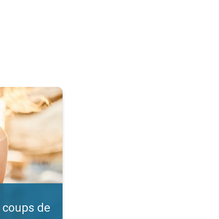
l ?. Vérifiez l'indice UV. . .
 coups de