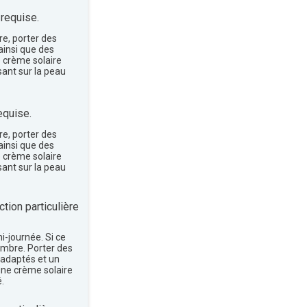
 requise.
re, porter des
insi que des
e crème solaire
sant sur la peau
equise.
re, porter des
insi que des
e crème solaire
sant sur la peau
tion particulière
mi-journée. Si ce
'ombre. Porter des
 adaptés et un
une crème solaire
.