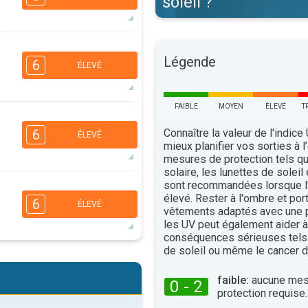
soleil ?
5
5
3
2
Légende
6
ÉLEVÉ
16:00
18:00
27°
maxi
FAIBLE
MOYEN
ÉLEVÉ
T
5
4
3
2
Connaître la valeur de l'indice
6
ÉLEVÉ
16:00
18:00
mieux planifier vos sorties à l
mesures de protection tels q
30°
maxi
solaire, les lunettes de soleil
sont recommandées lorsque l'
5
5
3
2
élevé. Rester à l'ombre et por
6
ÉLEVÉ
16:00
18:00
vêtements adaptés avec une p
les UV peut également aider à 
23°
conséquences sérieuses tels
maxi
de soleil ou même le cancer d
5
5
3
2
16:00
18:00
faible:
aucune mes
0 - 2
protection requise.
30°
maxi