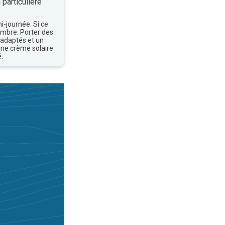
 particulière
mi-journée. Si ce
'ombre. Porter des
 adaptés et un
une crème solaire
.