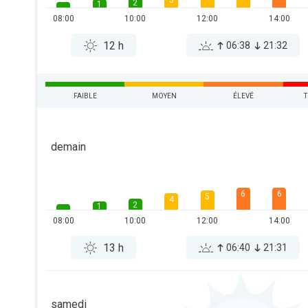
3
2
1
08:00
10:00
12:00
14:00
12 h
06:38
21:32
FAIBLE
MOYEN
ÉLEVÉ
T
demain
6
6
5
4
2
1
08:00
10:00
12:00
14:00
13 h
06:40
21:31
samedi