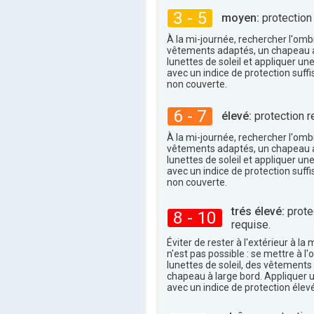
3 - 5
moyen:
protection
À la mi-journée, rechercher l'omb
vêtements adaptés, un chapeau a
lunettes de soleil et appliquer un
avec un indice de protection suffi
non couverte.
6 - 7
élevé:
protection r
À la mi-journée, rechercher l'omb
vêtements adaptés, un chapeau a
lunettes de soleil et appliquer un
avec un indice de protection suffi
non couverte.
trés élevé:
protec
8 - 10
requise.
Éviter de rester à l'extérieur à la 
n'est pas possible : se mettre à l
lunettes de soleil, des vêtements
chapeau à large bord. Appliquer 
avec un indice de protection élevé