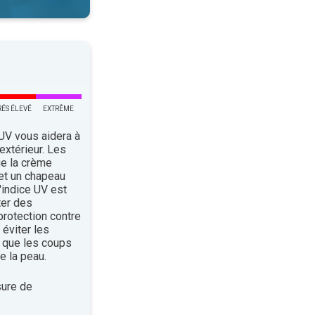
RÉS ÉLEVÉ
EXTRÊME
 UV vous aidera à
’extérieur. Les
ue la crème
 et un chapeau
indice UV est
ter des
rotection contre
éviter les
 que les coups
e la peau.
ure de