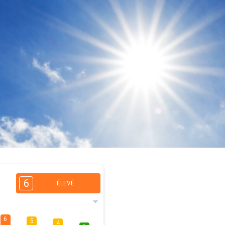
6
ÉLEVÉ
6
5
4