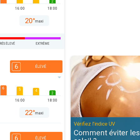
2
16:00
18:00
20°
maxi
RÉS ÉLEVÉ
EXTRÊME
Comment éviter les coups de solei
6
ÉLEVÉ
6
5
4
2
16:00
18:00
22°
maxi
Vérifiez l'indice UV
Comment éviter les
6
ÉLEVÉ