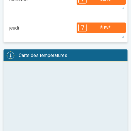
08:00
10:00
12:00
14:00
16:00
18:00
35°
14 h
06:27
20:32
maxi
7
7
6
6
5
4
3
2
1
1
1
7
jeudi
ÉLEVÉ
08:00
10:00
12:00
14:00
16:00
18:00
34°
12 h
06:28
20:31
maxi
7
6
6
5
5
4
4
3
3
2
1
Carte des températures
08:00
10:00
12:00
14:00
16:00
18:00
35°
13 h
06:29
20:29
maxi