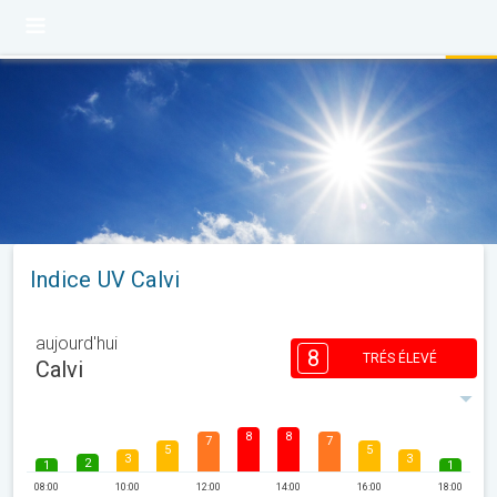
Indice UV Calvi
aujourd'hui
8
TRÉS ÉLEVÉ
Calvi
8
8
7
7
5
5
3
3
2
1
1
08:00
10:00
12:00
14:00
16:00
18:00