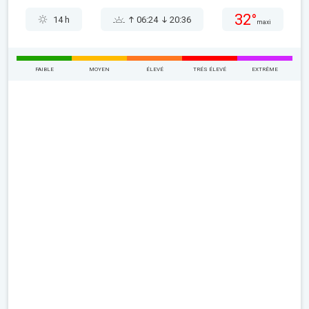
32°
14 h
06:24
20:36
maxi
FAIBLE
MOYEN
ÉLEVÉ
TRÉS ÉLEVÉ
EXTRÊME