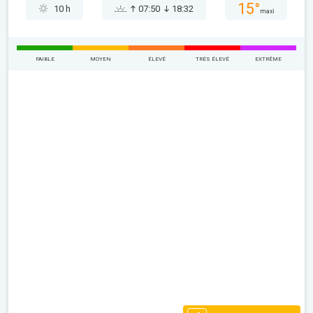
15°
10 h
07:50
18:32
maxi
FAIBLE
MOYEN
ÉLEVÉ
TRÉS ÉLEVÉ
EXTRÊME