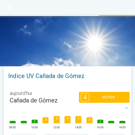
Indice UV Cañada de Gómez
aujourd'hui
4
MOYEN
Cañada de Gómez
4
4
4
3
3
1
1
08:00
10:00
12:00
14:00
16:00
18:00