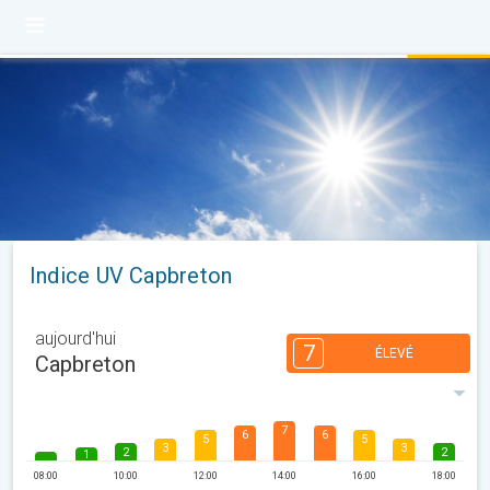
Indice UV Capbreton
aujourd'hui
7
ÉLEVÉ
Capbreton
7
6
6
5
5
3
3
2
2
1
08:00
10:00
12:00
14:00
16:00
18:00