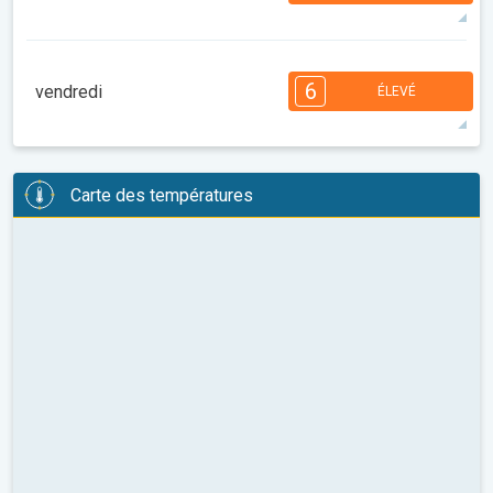
29°
12 h
07:06
21:14
maxi
7
6
6
5
5
4
3
2
2
1
6
vendredi
ÉLEVÉ
08:00
10:00
12:00
14:00
16:00
18:00
28°
11 h
07:07
21:12
maxi
6
6
6
6
5
4
4
3
2
2
1
Carte des températures
08:00
10:00
12:00
14:00
16:00
18:00
27°
10 h
07:09
21:11
maxi