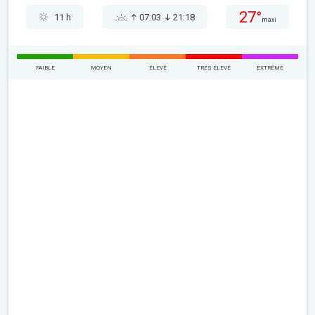
27°
11 h
07:03
21:18
maxi
FAIBLE
MOYEN
ÉLEVÉ
TRÉS ÉLEVÉ
EXTRÊME