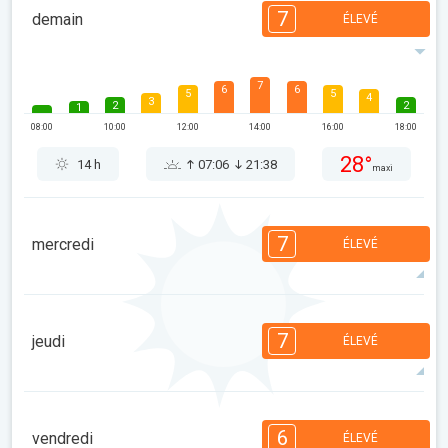
7
demain
ÉLEVÉ
7
6
6
5
5
4
3
2
2
1
08:00
10:00
12:00
14:00
16:00
18:00
28°
14 h
07:06
21:38
maxi
7
mercredi
ÉLEVÉ
7
6
6
5
5
4
3
2
2
1
7
jeudi
ÉLEVÉ
08:00
10:00
12:00
14:00
16:00
18:00
32°
14 h
07:07
21:37
maxi
7
6
6
5
5
4
3
2
2
1
6
vendredi
ÉLEVÉ