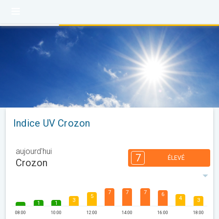
Indice UV Crozon
aujourd'hui
7
ÉLEVÉ
Crozon
7
7
7
6
5
4
3
3
1
1
08:00
10:00
12:00
14:00
16:00
18:00