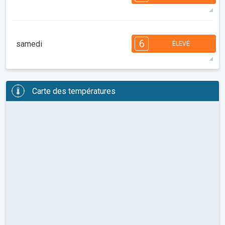
08:00
10:00
12:00
14:00
16:00
18:00
31°
14 h
07:09
21:35
maxi
6
6
6
5
4
4
3
2
2
1
6
samedi
ÉLEVÉ
08:00
10:00
12:00
14:00
16:00
18:00
25°
11 h
07:10
21:33
maxi
6
6
6
5
5
4
4
2
2
2
1
Carte des températures
08:00
10:00
12:00
14:00
16:00
18:00
24°
12 h
07:11
21:31
maxi