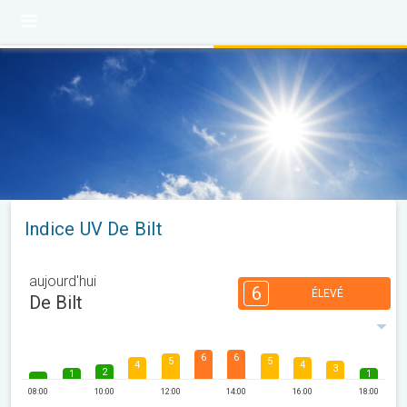
Indice UV De Bilt
aujourd'hui
6
ÉLEVÉ
De Bilt
6
6
5
5
4
4
3
2
1
1
08:00
10:00
12:00
14:00
16:00
18:00