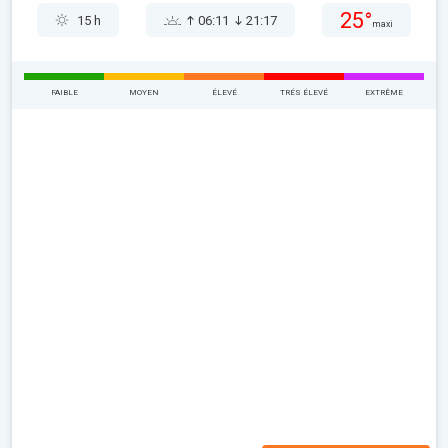
25°
15 h
06:11
21:17
maxi
FAIBLE
MOYEN
ÉLEVÉ
TRÉS ÉLEVÉ
EXTRÊME