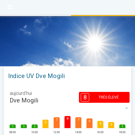
Indice UV Dve Mogili
aujourd'hui
8
TRÉS ÉLEVÉ
Dve Mogili
8
7
7
6
5
4
3
1
1
1
1
08:00
10:00
12:00
14:00
16:00
18:00