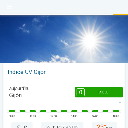
Indice UV Gijón
aujourd'hui
0
FAIBLE
Gijón
08:00
10:00
12:00
14:00
16:00
18:00
23°
0 h
07:17
21:39