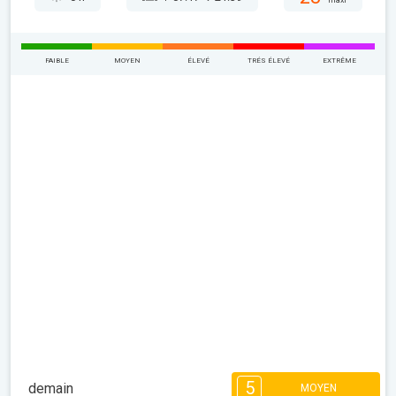
maxi
FAIBLE
MOYEN
ÉLEVÉ
TRÉS ÉLEVÉ
EXTRÊME
5
demain
MOYEN