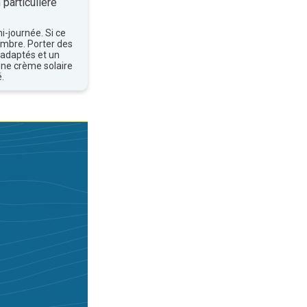
 particulière
mi-journée. Si ce
'ombre. Porter des
 adaptés et un
une crème solaire
.