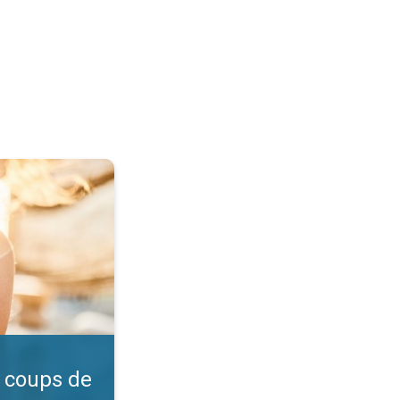
l ?. Vérifiez l'indice UV. . .
 coups de