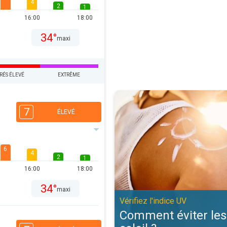
4
2
1
16:00
18:00
34°
maxi
RÉS ÉLEVÉ
EXTRÊME
Comment éviter les coups de solei
7
ÉLEVÉ
6
4
2
1
16:00
18:00
34°
maxi
Vérifiez l'indice UV
Comment éviter les