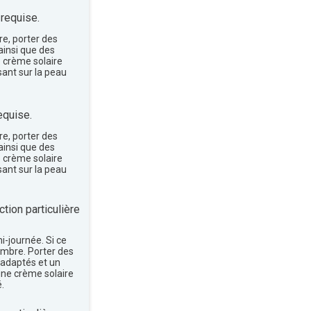
 requise.
re, porter des
insi que des
e crème solaire
sant sur la peau
equise.
re, porter des
insi que des
e crème solaire
sant sur la peau
tion particulière
mi-journée. Si ce
'ombre. Porter des
 adaptés et un
une crème solaire
.