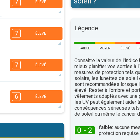
soleil ?
7
ÉLEVÉ
5
Légende
4
2
1
7
ÉLEVÉ
16:00
18:00
37°
FAIBLE
MOYEN
ÉLEVÉ
T
maxi
5
4
Connaître la valeur de l'indice
2
1
7
ÉLEVÉ
mieux planifier vos sorties à l
16:00
18:00
mesures de protection tels q
solaire, les lunettes de soleil
36°
maxi
sont recommandées lorsque l'
5
élevé. Rester à l'ombre et por
3
2
1
6
vêtements adaptés avec une p
ÉLEVÉ
16:00
18:00
les UV peut également aider à 
conséquences sérieuses tels
36°
maxi
de soleil ou même le cancer d
5
3
2
1
faible:
aucune mes
0 - 2
16:00
18:00
protection requise.