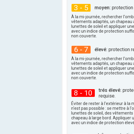
34°
maxi
3 - 5
moyen:
protection
À la mi-journée, rechercher l'omb
vêtements adaptés, un chapeau a
lunettes de soleil et appliquer un
avec un indice de protection suffi
non couverte.
6 - 7
élevé:
protection r
À la mi-journée, rechercher l'omb
vêtements adaptés, un chapeau a
lunettes de soleil et appliquer un
avec un indice de protection suffi
non couverte.
trés élevé:
protec
8 - 10
requise.
Éviter de rester à l'extérieur à la 
n'est pas possible : se mettre à l
lunettes de soleil, des vêtements
chapeau à large bord. Appliquer 
avec un indice de protection élevé