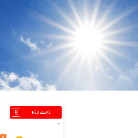
8
TRÉS ÉLEVÉ
6