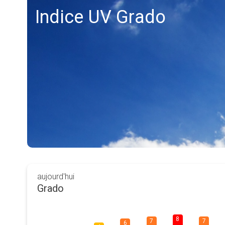
Indice UV Grado
aujourd'hui
Grado
8
7
7
6