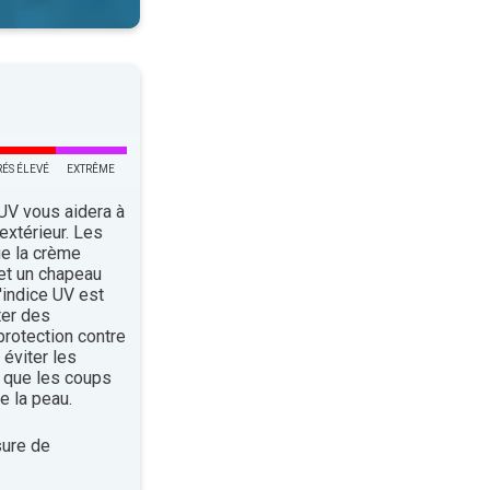
RÉS ÉLEVÉ
EXTRÊME
 UV vous aidera à
’extérieur. Les
ue la crème
 et un chapeau
indice UV est
ter des
rotection contre
éviter les
 que les coups
e la peau.
ure de