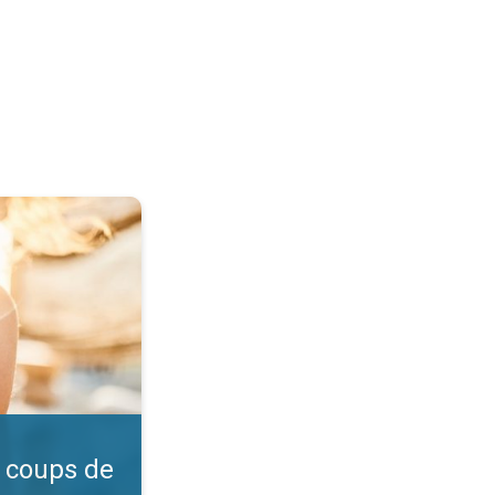
l ?. Vérifiez l'indice UV. . .
 coups de