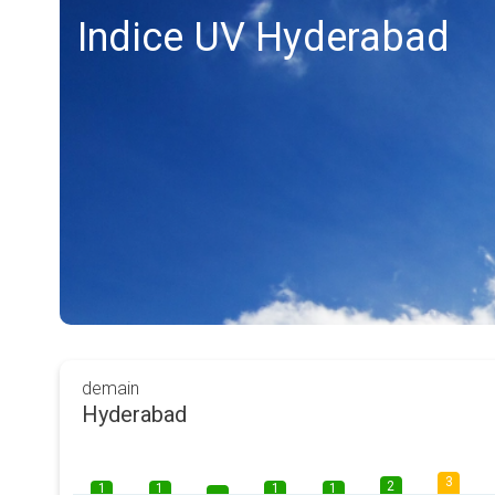
Indice UV Hyderabad
demain
Hyderabad
3
2
1
1
1
1