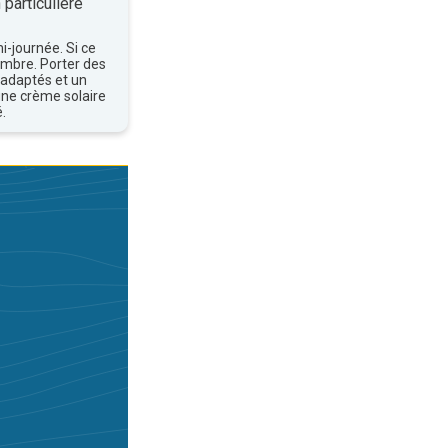
 particulière
mi-journée. Si ce
'ombre. Porter des
 adaptés et un
une crème solaire
.