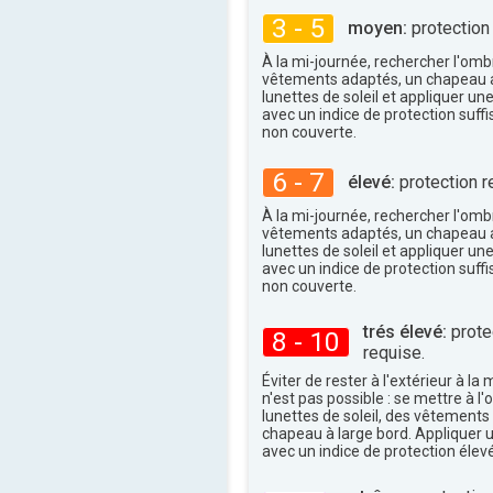
31°
maxi
3 - 5
moyen:
protection
À la mi-journée, rechercher l'omb
vêtements adaptés, un chapeau a
lunettes de soleil et appliquer un
avec un indice de protection suffi
non couverte.
6 - 7
élevé:
protection r
À la mi-journée, rechercher l'omb
vêtements adaptés, un chapeau a
lunettes de soleil et appliquer un
avec un indice de protection suffi
non couverte.
trés élevé:
protec
8 - 10
requise.
Éviter de rester à l'extérieur à la 
n'est pas possible : se mettre à l
lunettes de soleil, des vêtements
chapeau à large bord. Appliquer 
avec un indice de protection élevé