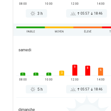
08:00
10:00
12:00
14:00
3 h
05:57
18:46
FAIBLE
MOYEN
ÉLEVÉ
T
samedi
9
8
6
3
1
1
1
08:00
10:00
12:00
14:00
5 h
05:57
18:46
dimanche