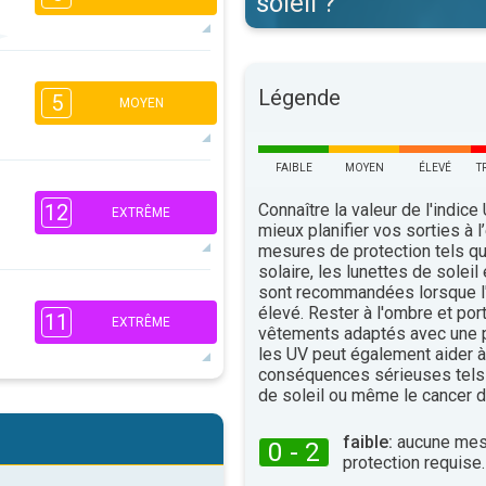
soleil ?
4
2
Légende
5
MOYEN
16:00
18:00
31°
maxi
FAIBLE
MOYEN
ÉLEVÉ
T
2
1
Connaître la valeur de l'indice
12
EXTRÊME
16:00
18:00
mieux planifier vos sorties à l
mesures de protection tels q
31°
maxi
solaire, les lunettes de soleil
sont recommandées lorsque l'
8
élevé. Rester à l'ombre et por
11
5
EXTRÊME
vêtements adaptés avec une p
2
les UV peut également aider à 
16:00
18:00
conséquences sérieuses tels
31°
de soleil ou même le cancer d
maxi
8
4
2
faible:
aucune mes
0 - 2
protection requise.
16:00
18:00