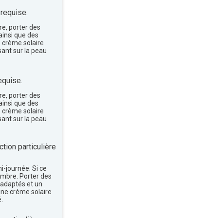
 requise.
re, porter des
insi que des
e crème solaire
sant sur la peau
equise.
re, porter des
insi que des
e crème solaire
sant sur la peau
tion particulière
mi-journée. Si ce
'ombre. Porter des
 adaptés et un
une crème solaire
.