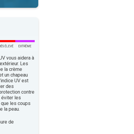
RÉS ÉLEVÉ
EXTRÊME
 UV vous aidera à
’extérieur. Les
ue la crème
 et un chapeau
indice UV est
ter des
rotection contre
éviter les
 que les coups
e la peau.
ure de