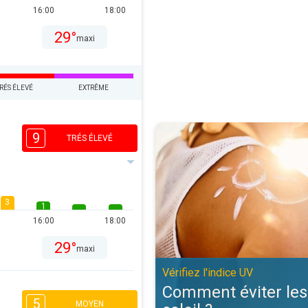
16:00
18:00
29°
maxi
RÉS ÉLEVÉ
EXTRÊME
Comment éviter les coups de solei
9
TRÉS ÉLEVÉ
3
1
16:00
18:00
29°
maxi
Vérifiez l'indice UV
Comment éviter les
5
MOYEN