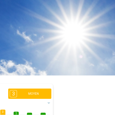
3
MOYEN
3
1