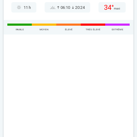
34°
11 h
06:10
20:24
maxi
FAIBLE
MOYEN
ÉLEVÉ
TRÉS ÉLEVÉ
EXTRÊME