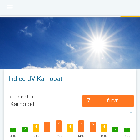
Indice UV Karnobat
aujourd'hui
7
ÉLEVÉ
Karnobat
7
7
6
6
4
4
4
2
2
1
1
08:00
10:00
12:00
14:00
16:00
18:00