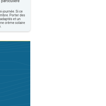
 particulière
mi-journée. Si ce
'ombre. Porter des
 adaptés et un
une crème solaire
.