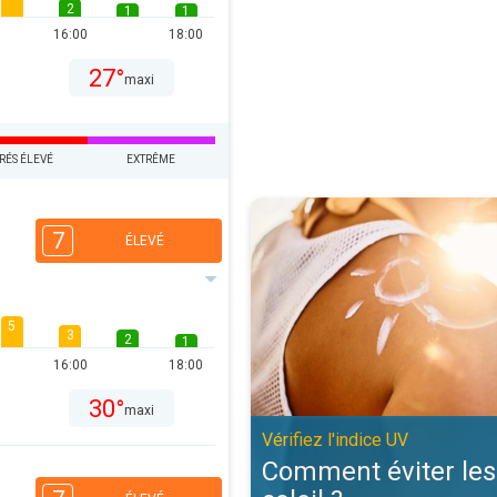
2
1
1
16:00
18:00
27°
maxi
RÉS ÉLEVÉ
EXTRÊME
Comment éviter les coups de solei
7
ÉLEVÉ
5
3
2
1
16:00
18:00
30°
maxi
Vérifiez l'indice UV
Comment éviter les