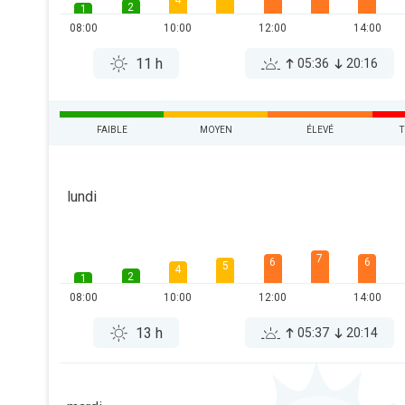
4
2
1
08:00
10:00
12:00
14:00
11 h
05:36
20:16
FAIBLE
MOYEN
ÉLEVÉ
T
lundi
7
6
6
5
4
2
1
08:00
10:00
12:00
14:00
13 h
05:37
20:14