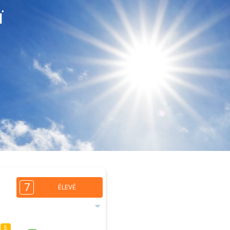
ï
7
ÉLEVÉ
5