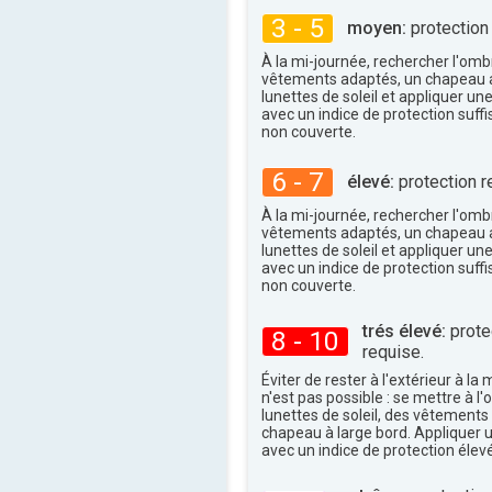
27°
maxi
3 - 5
moyen:
protection
À la mi-journée, rechercher l'omb
vêtements adaptés, un chapeau a
lunettes de soleil et appliquer un
avec un indice de protection suffi
non couverte.
6 - 7
élevé:
protection r
À la mi-journée, rechercher l'omb
vêtements adaptés, un chapeau a
lunettes de soleil et appliquer un
avec un indice de protection suffi
non couverte.
trés élevé:
protec
8 - 10
requise.
Éviter de rester à l'extérieur à la 
n'est pas possible : se mettre à l
lunettes de soleil, des vêtements
chapeau à large bord. Appliquer 
avec un indice de protection élevé