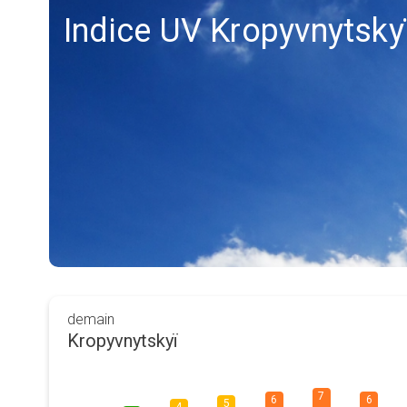
Indice UV Kropyvnytsky
demain
Kropyvnytskyï
7
6
6
5