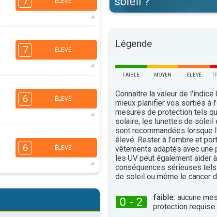
soleil ?
7
ÉLEVÉ
5
Légende
3
2
1
7
ÉLEVÉ
16:00
18:00
33°
maxi
FAIBLE
MOYEN
ÉLEVÉ
T
5
3
Connaître la valeur de l'indice
2
1
6
ÉLEVÉ
mieux planifier vos sorties à l
16:00
18:00
mesures de protection tels q
solaire, les lunettes de soleil
26°
maxi
sont recommandées lorsque l'
4
3
élevé. Rester à l'ombre et por
2
1
6
vêtements adaptés avec une p
ÉLEVÉ
16:00
18:00
les UV peut également aider à 
conséquences sérieuses tels
24°
maxi
de soleil ou même le cancer d
4
3
2
1
faible:
aucune mes
0 - 2
16:00
18:00
protection requise.