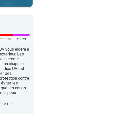
RÉS ÉLEVÉ
EXTRÊME
 UV vous aidera à
’extérieur. Les
ue la crème
 et un chapeau
indice UV est
ter des
rotection contre
éviter les
 que les coups
e la peau.
ure de