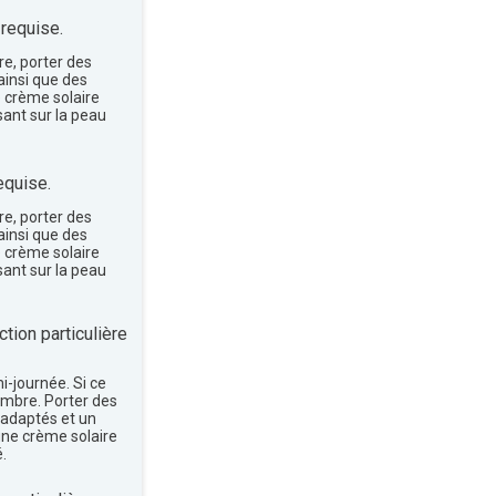
 requise.
re, porter des
insi que des
e crème solaire
sant sur la peau
equise.
re, porter des
insi que des
e crème solaire
sant sur la peau
tion particulière
mi-journée. Si ce
'ombre. Porter des
 adaptés et un
une crème solaire
.