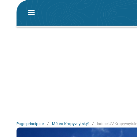
Page principale
/
Météo Kropyvnytskyï
/
Indice UV Kropyvnytsk