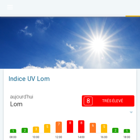
Indice UV Lom
aujourd'hui
8
TRÉS ÉLEVÉ
Lom
8
8
7
6
5
5
3
2
2
1
1
08:00
10:00
12:00
14:00
16:00
18:00