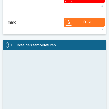
08:00
10:00
12:00
14:00
16:00
18:00
33°
9 h
06:24
20:40
maxi
8
8
7
7
5
4
3
3
2
2
6
1
mardi
ÉLEVÉ
08:00
10:00
12:00
14:00
16:00
18:00
33°
13 h
06:25
20:39
maxi
6
6
6
5
5
4
4
3
2
2
1
Carte des températures
08:00
10:00
12:00
14:00
16:00
18:00
35°
14 h
06:26
20:37
maxi