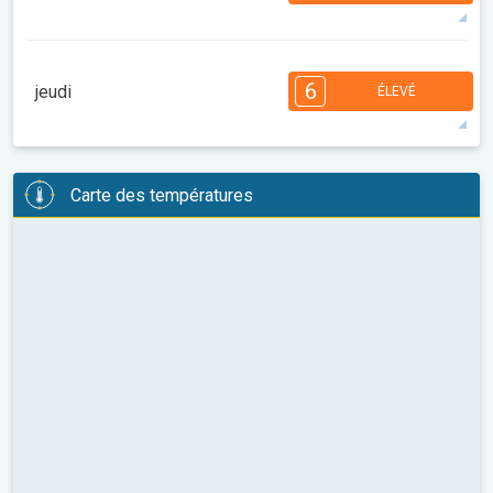
34°
13 h
06:30
20:54
maxi
7
7
6
6
5
4
3
3
1
1
6
jeudi
ÉLEVÉ
08:00
10:00
12:00
14:00
16:00
18:00
36°
13 h
06:31
20:53
maxi
6
6
6
6
5
4
4
3
2
2
1
Carte des températures
08:00
10:00
12:00
14:00
16:00
18:00
37°
14 h
06:33
20:51
maxi