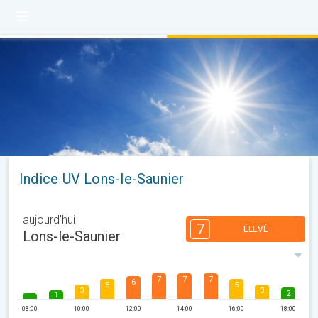
Indice UV Lons-le-Saunier
aujourd'hui
7
ÉLEVÉ
Lons-le-Saunier
7
7
7
6
5
5
3
3
2
1
08:00
10:00
12:00
14:00
16:00
18:00