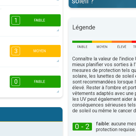
soleil ?
1
1
16:00
18:00
1
FAIBLE
Légende
9°
maxi
16:00
18:00
FAIBLE
MOYEN
ÉLEVÉ
T
3
MOYEN
9°
Connaître la valeur de l'indice
maxi
mieux planifier vos sorties à l
mesures de protection tels q
2
1
solaire, les lunettes de soleil
16:00
18:00
0
sont recommandées lorsque l'
FAIBLE
élevé. Rester à l'ombre et por
12°
vêtements adaptés avec une p
maxi
les UV peut également aider à 
conséquences sérieuses tels
16:00
18:00
de soleil ou même le cancer d
10°
maxi
faible:
aucune mes
0 - 2
protection requise.