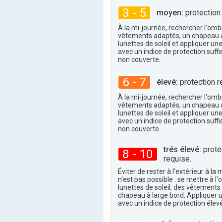
3 - 5
moyen:
protection
À la mi-journée, rechercher l'omb
vêtements adaptés, un chapeau a
lunettes de soleil et appliquer un
avec un indice de protection suffi
non couverte.
6 - 7
élevé:
protection r
À la mi-journée, rechercher l'omb
vêtements adaptés, un chapeau a
lunettes de soleil et appliquer un
avec un indice de protection suffi
non couverte.
trés élevé:
protec
8 - 10
requise.
Éviter de rester à l'extérieur à la 
n'est pas possible : se mettre à l
lunettes de soleil, des vêtements
chapeau à large bord. Appliquer 
avec un indice de protection élevé