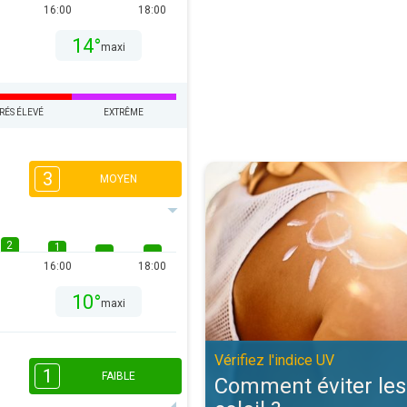
16:00
18:00
14°
maxi
RÉS ÉLEVÉ
EXTRÊME
Comment éviter les coups de solei
3
MOYEN
2
1
16:00
18:00
10°
maxi
Vérifiez l'indice UV
1
FAIBLE
Comment éviter les