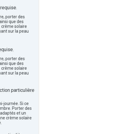
 requise.
re, porter des
insi que des
e crème solaire
sant sur la peau
equise.
re, porter des
insi que des
e crème solaire
sant sur la peau
tion particulière
mi-journée. Si ce
'ombre. Porter des
 adaptés et un
une crème solaire
.