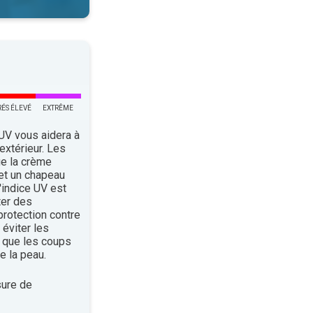
RÉS ÉLEVÉ
EXTRÊME
 UV vous aidera à
’extérieur. Les
ue la crème
 et un chapeau
indice UV est
ter des
rotection contre
éviter les
 que les coups
e la peau.
ure de