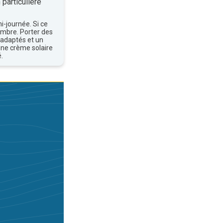
 particulière
mi-journée. Si ce
'ombre. Porter des
 adaptés et un
une crème solaire
.