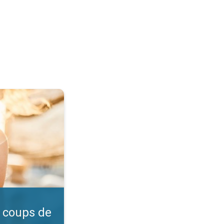
l ?. Vérifiez l'indice UV. . .
 coups de