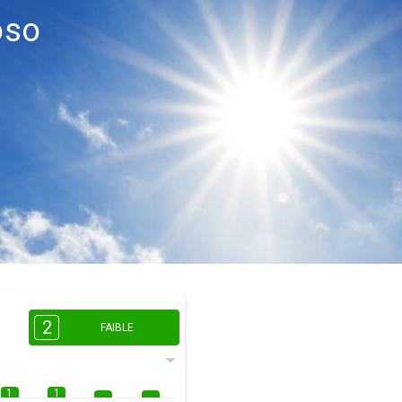
oso
2
FAIBLE
1
1