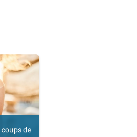
l ?. Vérifiez l'indice UV. . .
 coups de