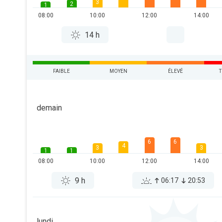
3
2
1
08:00
10:00
12:00
14:00
14 h
FAIBLE
MOYEN
ÉLEVÉ
T
demain
6
6
4
3
3
1
1
08:00
10:00
12:00
14:00
9 h
06:17
20:53
lundi