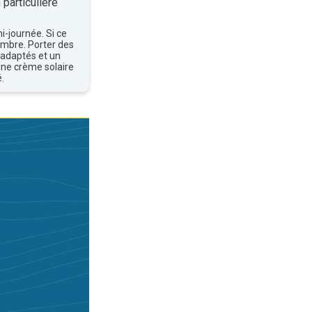
 particulière
mi-journée. Si ce
'ombre. Porter des
 adaptés et un
une crème solaire
.