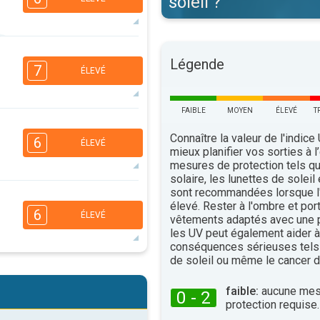
soleil ?
5
3
2
Légende
1
7
ÉLEVÉ
16:00
18:00
35°
maxi
FAIBLE
MOYEN
ÉLEVÉ
T
6
4
3
1
Connaître la valeur de l'indice
6
ÉLEVÉ
mieux planifier vos sorties à l
16:00
18:00
mesures de protection tels q
33°
solaire, les lunettes de soleil
maxi
sont recommandées lorsque l'
5
4
3
2
élevé. Rester à l'ombre et por
6
ÉLEVÉ
vêtements adaptés avec une p
16:00
18:00
les UV peut également aider à 
33°
conséquences sérieuses tels
maxi
de soleil ou même le cancer d
5
4
3
2
faible:
aucune mes
16:00
18:00
0 - 2
protection requise.