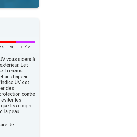
RÉS ÉLEVÉ
EXTRÊME
 UV vous aidera à
’extérieur. Les
ue la crème
 et un chapeau
indice UV est
ter des
rotection contre
éviter les
 que les coups
e la peau.
ure de