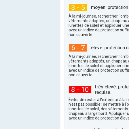
38°
maxi
3 - 5
moyen:
protection
À la mi-journée, rechercher l'omb
vêtements adaptés, un chapeau a
lunettes de soleil et appliquer un
avec un indice de protection suffi
non couverte.
6 - 7
élevé:
protection r
À la mi-journée, rechercher l'omb
vêtements adaptés, un chapeau a
lunettes de soleil et appliquer un
avec un indice de protection suffi
non couverte.
trés élevé:
protec
8 - 10
requise.
Éviter de rester à l'extérieur à la 
n'est pas possible : se mettre à l
lunettes de soleil, des vêtements
chapeau à large bord. Appliquer 
avec un indice de protection élevé