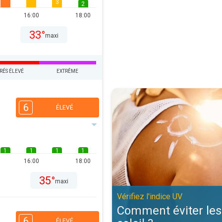
3
2
16:00
18:00
33°
maxi
RÉS ÉLEVÉ
EXTRÊME
Comment éviter les coups de solei
6
ÉLEVÉ
1
1
1
1
16:00
18:00
35°
maxi
Vérifiez l'indice UV
Comment éviter les
6
ÉLEVÉ