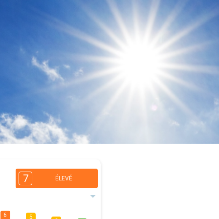
7
ÉLEVÉ
6
5