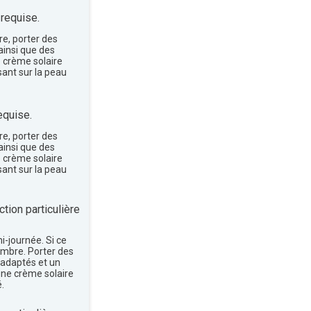
 requise.
re, porter des
insi que des
e crème solaire
sant sur la peau
equise.
re, porter des
insi que des
e crème solaire
sant sur la peau
tion particulière
mi-journée. Si ce
'ombre. Porter des
 adaptés et un
une crème solaire
.