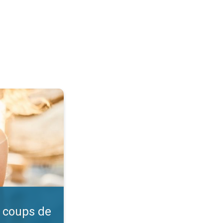
l ?. Vérifiez l'indice UV. . .
 coups de