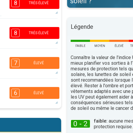
soleil ?
8
TRÉS ÉLEVÉ
7
Légende
5
3
2
8
TRÉS ÉLEVÉ
16:00
18:00
FAIBLE
MOYEN
ÉLEVÉ
T
38°
maxi
7
Connaître la valeur de l'indice
5
3
1
7
mieux planifier vos sorties à l
ÉLEVÉ
16:00
18:00
mesures de protection tels q
solaire, les lunettes de soleil
34°
sont recommandées lorsque l'
maxi
6
élevé. Rester à l'ombre et por
5
3
2
vêtements adaptés avec une p
6
ÉLEVÉ
16:00
18:00
les UV peut également aider à 
conséquences sérieuses tels
37°
de soleil ou même le cancer d
maxi
6
5
3
2
faible:
aucune mes
0 - 2
16:00
18:00
protection requise.