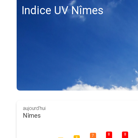
Indice UV Nîmes
aujourd'hui
Nîmes
8
8
7