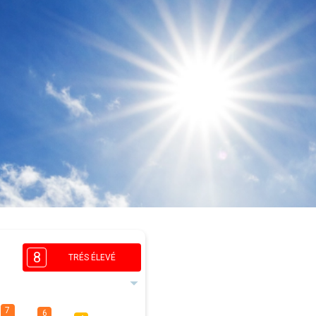
8
TRÉS ÉLEVÉ
7
6