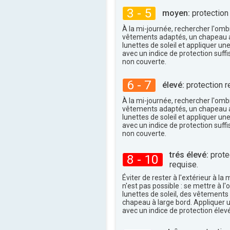
37°
maxi
3 - 5
moyen:
protection
À la mi-journée, rechercher l'omb
vêtements adaptés, un chapeau a
lunettes de soleil et appliquer un
avec un indice de protection suffi
non couverte.
6 - 7
élevé:
protection r
À la mi-journée, rechercher l'omb
vêtements adaptés, un chapeau a
lunettes de soleil et appliquer un
avec un indice de protection suffi
non couverte.
trés élevé:
protec
8 - 10
requise.
Éviter de rester à l'extérieur à la 
n'est pas possible : se mettre à l
lunettes de soleil, des vêtements
chapeau à large bord. Appliquer 
avec un indice de protection élevé