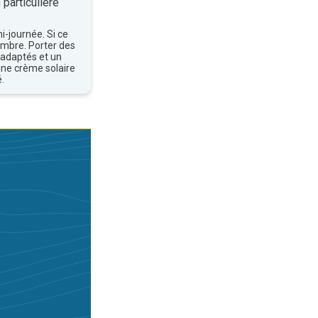
 particulière
mi-journée. Si ce
'ombre. Porter des
 adaptés et un
une crème solaire
.