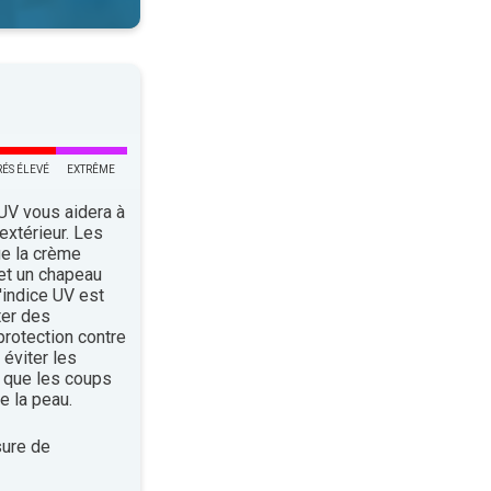
RÉS ÉLEVÉ
EXTRÊME
 UV vous aidera à
’extérieur. Les
ue la crème
 et un chapeau
indice UV est
ter des
rotection contre
éviter les
 que les coups
e la peau.
ure de