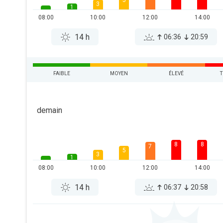
5
3
1
08:00
10:00
12:00
14:00
14 h
06:36
20:59
FAIBLE
MOYEN
ÉLEVÉ
T
demain
8
8
7
5
3
1
08:00
10:00
12:00
14:00
14 h
06:37
20:58