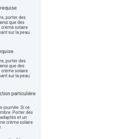
 requise.
re, porter des
insi que des
e crème solaire
sant sur la peau
equise.
re, porter des
insi que des
e crème solaire
sant sur la peau
tion particulière
mi-journée. Si ce
'ombre. Porter des
 adaptés et un
une crème solaire
.