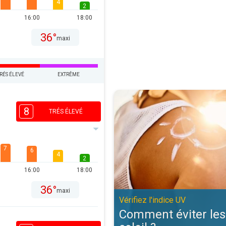
4
2
16:00
18:00
36°
maxi
RÉS ÉLEVÉ
EXTRÊME
Comment éviter les coups de solei
8
TRÉS ÉLEVÉ
7
6
4
2
16:00
18:00
36°
maxi
Vérifiez l'indice UV
Comment éviter les