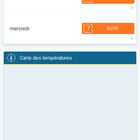
08:00
10:00
12:00
14:00
16:00
18:00
35°
12 h
05:31
19:42
maxi
7
6
6
6
5
4
4
3
2
2
1
7
mercredi
ÉLEVÉ
08:00
10:00
12:00
14:00
16:00
18:00
36°
14 h
05:32
19:41
maxi
7
6
6
6
5
4
4
3
2
2
1
Carte des températures
08:00
10:00
12:00
14:00
16:00
18:00
36°
13 h
05:34
19:40
maxi