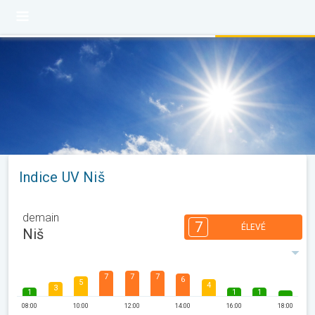
Indice UV Niš
demain
7
ÉLEVÉ
Niš
7
7
7
6
5
4
3
1
1
1
08:00
10:00
12:00
14:00
16:00
18:00