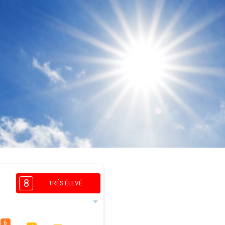
8
TRÉS ÉLEVÉ
6