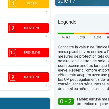
soleil ?
4
MOYEN
4
Légende
2
1
1
9
16:00
18:00
TRÉS ÉLEVÉ
20°
maxi
FAIBLE
MOYEN
ÉLEVÉ
T
Connaître la valeur de l'indice
7
5
3
mieux planifier vos sorties à l
10
1
TRÉS ÉLEVÉ
mesures de protection tels q
16:00
18:00
solaire, les lunettes de soleil
sont recommandées lorsque l'
22°
maxi
élevé. Rester à l'ombre et por
7
vêtements adaptés avec une p
5
9
3
TRÉS ÉLEVÉ
2
les UV peut également aider à 
16:00
18:00
conséquences sérieuses tels
de soleil ou même le cancer d
22°
maxi
7
5
faible:
aucune mes
0 - 2
3
2
protection requise.
16:00
18:00