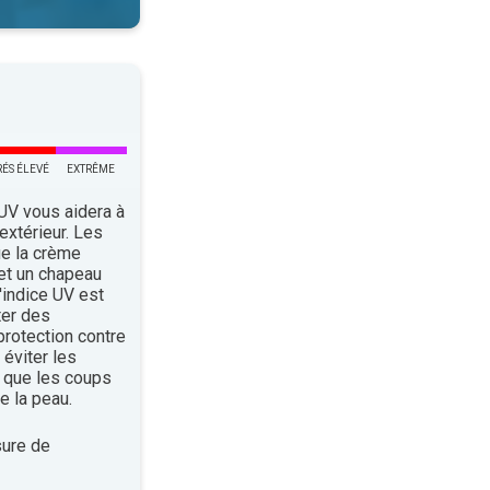
RÉS ÉLEVÉ
EXTRÊME
 UV vous aidera à
’extérieur. Les
ue la crème
 et un chapeau
indice UV est
ter des
rotection contre
éviter les
 que les coups
e la peau.
ure de