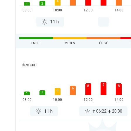
4
2
1
08:00
10:00
12:00
14:00
11 h
FAIBLE
MOYEN
ÉLEVÉ
T
demain
9
8
8
6
4
2
1
08:00
10:00
12:00
14:00
11 h
06:22
20:30