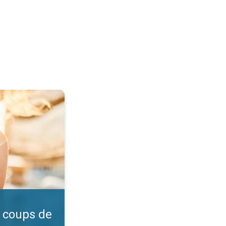
l ?. Vérifiez l'indice UV. . .
 coups de