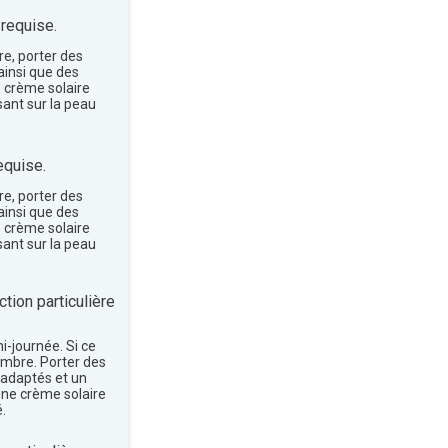
 requise.
re, porter des
insi que des
e crème solaire
sant sur la peau
equise.
re, porter des
insi que des
e crème solaire
sant sur la peau
tion particulière
mi-journée. Si ce
'ombre. Porter des
 adaptés et un
une crème solaire
.