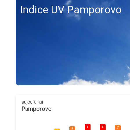
Indice UV Pamporovo
aujourd'hui
Pamporovo
8
8
7
6