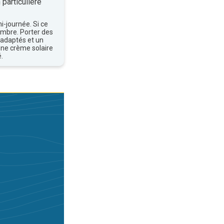
 particulière
mi-journée. Si ce
'ombre. Porter des
 adaptés et un
une crème solaire
.