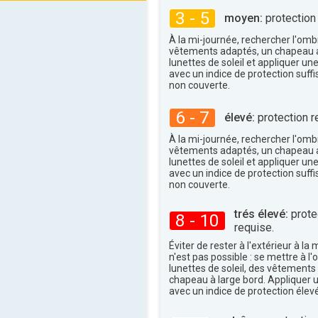
3 - 5
22°
moyen:
protection
maxi
À la mi-journée, rechercher l'omb
vêtements adaptés, un chapeau a
lunettes de soleil et appliquer un
avec un indice de protection suffi
non couverte.
6 - 7
élevé:
protection r
À la mi-journée, rechercher l'omb
vêtements adaptés, un chapeau a
lunettes de soleil et appliquer un
avec un indice de protection suffi
non couverte.
trés élevé:
protec
8 - 10
requise.
Éviter de rester à l'extérieur à la 
n'est pas possible : se mettre à l
lunettes de soleil, des vêtements
chapeau à large bord. Appliquer 
avec un indice de protection élevé