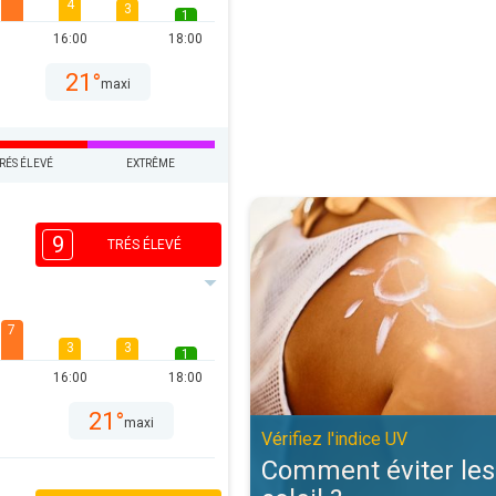
4
3
1
16:00
18:00
21°
maxi
RÉS ÉLEVÉ
EXTRÊME
Comment éviter les coups de solei
9
TRÉS ÉLEVÉ
7
3
3
1
16:00
18:00
21°
maxi
Vérifiez l'indice UV
Comment éviter les