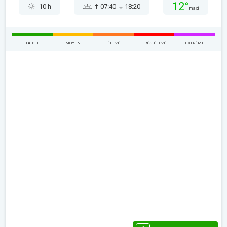
12°
10 h
07:40
18:20
maxi
FAIBLE
MOYEN
ÉLEVÉ
TRÉS ÉLEVÉ
EXTRÊME