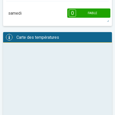
08:00
10:00
12:00
14:00
16:00
18:00
0
samedi
FAIBLE
14°
0 h
07:36
18:23
maxi
08:00
10:00
12:00
14:00
16:00
18:00
Carte des températures
15°
0 h
07:34
18:24
maxi