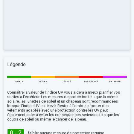
Légende
FAIBLE
MOYEN
ÉLEVÉ
TRÉS ÉLEVÉ
EXTRÊME
Connaître la valeur de l'indice UV vous aidera à mieux planifier vos
sorties à l’extérieur. Les mesures de protection tels que la crème
solaire, les lunettes de soleil et un chapeau sont recommandées
lorsque l'indice UV est élevé. Rester à l'ombre et porter des
vêtements adaptés avec une protection contre les UV peut
également aider à éviter les conséquences sérieuses tels que les
coups de soleil ou même le cancer de la peau.
0 - 2
faible:
aucune mesure de protection requise.