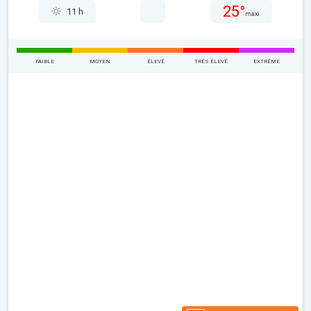
25°
11 h
maxi
FAIBLE
MOYEN
ÉLEVÉ
TRÉS ÉLEVÉ
EXTRÊME