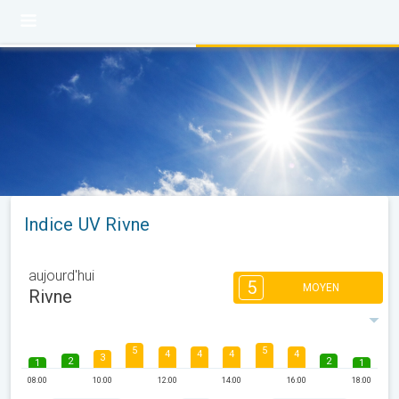
Indice UV Rivne
aujourd'hui
5
MOYEN
Rivne
5
5
4
4
4
4
3
2
2
1
1
08:00
10:00
12:00
14:00
16:00
18:00