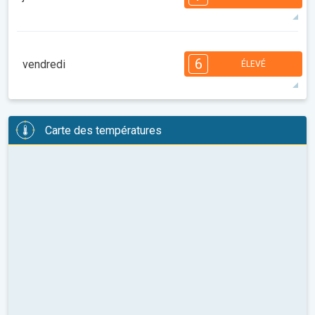
08:00
10:00
12:00
14:00
16:00
18:00
31°
14 h
06:12
20:13
maxi
7
6
6
6
5
5
4
3
2
2
1
6
vendredi
ÉLEVÉ
08:00
10:00
12:00
14:00
16:00
18:00
29°
13 h
06:13
20:11
maxi
6
6
6
6
5
5
4
3
2
2
1
Carte des températures
08:00
10:00
12:00
14:00
16:00
18:00
29°
12 h
06:14
20:10
maxi