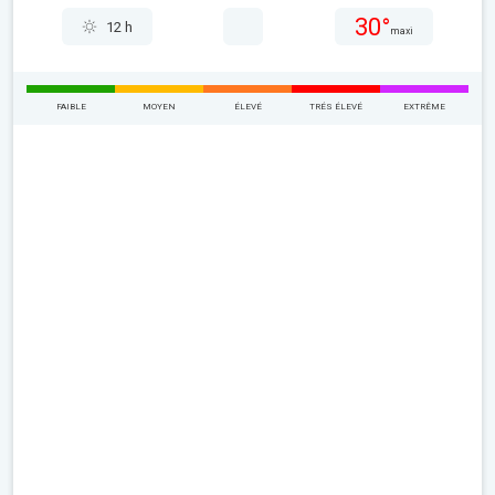
30°
12 h
maxi
FAIBLE
MOYEN
ÉLEVÉ
TRÉS ÉLEVÉ
EXTRÊME