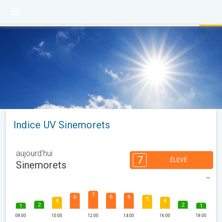
Indice UV Sinemorets
aujourd'hui
7
ÉLEVÉ
Sinemorets
7
6
6
6
5
4
4
2
2
1
1
08:00
10:00
12:00
14:00
16:00
18:00