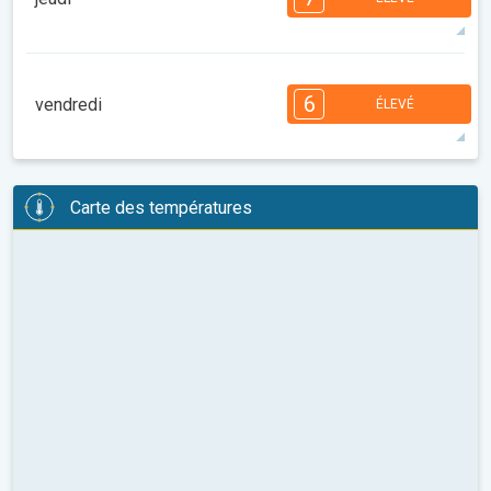
08:00
10:00
12:00
14:00
16:00
18:00
31°
14 h
06:12
20:14
maxi
7
6
6
6
5
5
4
3
2
2
1
6
vendredi
ÉLEVÉ
08:00
10:00
12:00
14:00
16:00
18:00
29°
13 h
06:13
20:12
maxi
6
6
6
6
5
5
4
3
2
2
1
Carte des températures
08:00
10:00
12:00
14:00
16:00
18:00
29°
12 h
06:14
20:11
maxi