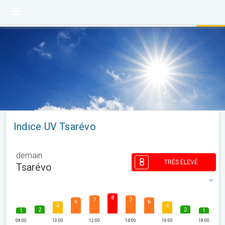
Indice UV Tsarévo
demain
8
TRÉS ÉLEVÉ
Tsarévo
8
7
7
6
6
4
4
2
2
1
1
08:00
10:00
12:00
14:00
16:00
18:00